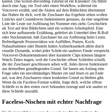
kannst. Das Screen-Recording-Tutorial ist ein Klassiker: Du führst
durch eine App, ein Tool oder einen Workflow, während ein
Voiceover erzählt, und die Aktion auf dem Bildschirm übernimmt
das Halten für dich, weil die Zuschauer das Ergebnis sehen wollen.
Listicles und Countdowns funktionieren genauso, da eine ungelöste
Liste die Leute zur Auflösung bei Nummer eins zieht. Geschichten
als Text auf dem Bildschirm sind ein weiteres Arbeitspferd. Eine
sich leise aufbauende Erzählung, geliefert als Untertitel über B-Roll
oder Stockmaterial, hält Zuschauer bis zur Auflösung beim Lesen.
Befriedigende Prozessvideos wie Auffüllen, Putzen, Koch-
Nahaufnahmen oder Basteln halten Aufmerksamkeit allein durch
visuelle Dynamik, wobei jeder Schritt ein sauberes Finale verspricht.
Voiceover-Dokumentationen über kuratierte Clips können längere
Watch-Times tragen, weil die Geschichte offene Schleifen schafft,
die der Zuschauer geschlossen sehen will. Jedes davon funktioniert
aus demselben grundlegenden Grund. Sie bauen am Anfang eine
Frage oder ein unvollständiges Muster ein und lösen es am Ende
auf, was den Zuschauern einen konkreten Grund zu bleiben gibt.
Wenn du ein Faceless-Format wählst, frage dich, welche offene
Schleife es in den ersten zwei Sekunden erzeugt und wie sauber es
diese Schleife auszahlt.
Faceless-Nischen mit echter Nachfrage