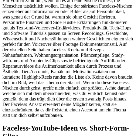
Ein Format zählt nur, wenn du es auf eine Nische richtest, die
Menschen tatsächlich wollen. Einige der stärksten Faceless-Nischen
setzen eher auf Informationen oder Bilder als auf Persönlichkeit,
was genau der Grund ist, warum sie ohne Gesicht florieren.
Persönliche Finanzen und Side-Hustle-Erklärungen funktionieren
gut als Text-und-Voiceover-Erklärvideos. Produktivität, Tech-Tipps
und Software-Tutorials passen zu Screen Recordings. Geschichte,
Wissenschaft und Nacherzählungen wahrer Geschichten eignen sich
perfekt für den Voiceover-über-Footage-Dokumentationsstil. Auf
der visuellen Seite halten faceless Koch- und Rezept-
Nahaufnahmen, Wohnungsorganisation, Pflanzenpflege, Study-
with-me- und Ambiente-Clips sowie befriedigende Auffüll- oder
Reparaturvideos die Aufmerksamkeit allein durch Prozess und
Ästhetik. Tier-Accounts, Kanäle mit Motivationszitaten und
kuratierte Highlight-Reels runden die Liste ab. Keine davon braucht
dich im Bild, weil das Thema der Star ist. Wenn du diese Faceless-
Nischen durchgehst, greife nicht einfach zur größten. Achte darauf,
welche sich mit dem überschneiden, was du wirklich kennst oder
genießt, denn das trägt dich über die ersten zwanzig Posts hinaus.
Der Faceless-Ansatz erweitert deine Möglichkeiten, statt sie
einzuschränken, da es dir freisteht, einen Account um ein Thema
statt um dich selbst aufzubauen.
Faceless-YouTube-Ideen vs. Short-Form-