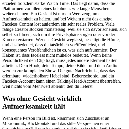
erzielen trotzdem starke Watch-Time. Das liegt daran, dass die
Plattformen vor allem eines belohnen: wie lange Menschen
weiterschauen. Ein Gesicht ist nur ein Werkzeug, um
Aufmerksamkeit zu halten, und bei Weitem nicht das einzige.
Faceless Content löst außerdem ein sehr reales Problem. Viele
fähige Creator stocken monatelang, weil sie sich davor scheuen, sich
selbst zu filmen, sich um ihre Privatsphäre sorgen oder vor der
Kamera erstarren. Wer das Gesicht weglässt, beseitigt die Hürde,
und das bedeutet, dass du tatsächlich veröffentlichst, und
konsequentes Veröffentlichen ist es, was sich aufsummiert. Der
Haken ist, dass faceless nicht mühelos bedeutet. Wenn keine
Persönlichkeit den Clip trägt, muss jedes andere Element härter
arbeiten. Dein Hook, dein Tempo, deine Bilder und dein Audio
werden zur kompletten Show. Die gute Nachricht ist, dass das
erlernbare, wiederholbare Hebel sind. Beherrsche sie, und ein
Faceless-Account kann einen Talking-Head-Account übertreffen,
weil nichts vom Mehrwert ablenkt, den du lieferst.
Was ohne Gesicht wirklich
Aufmerksamkeit hält
Wenn eine Person im Bild ist, klammern sich Zuschauer an
Mikromimik, Blickkontakt und das stille Versprechen einer
Geschichte, erzählt von jemandem, mit dem sie sich identifizieren