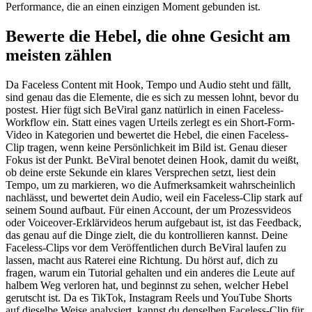
Performance, die an einen einzigen Moment gebunden ist.
Bewerte die Hebel, die ohne Gesicht am
meisten zählen
Da Faceless Content mit Hook, Tempo und Audio steht und fällt,
sind genau das die Elemente, die es sich zu messen lohnt, bevor du
postest. Hier fügt sich BeViral ganz natürlich in einen Faceless-
Workflow ein. Statt eines vagen Urteils zerlegt es ein Short-Form-
Video in Kategorien und bewertet die Hebel, die einen Faceless-
Clip tragen, wenn keine Persönlichkeit im Bild ist. Genau dieser
Fokus ist der Punkt. BeViral benotet deinen Hook, damit du weißt,
ob deine erste Sekunde ein klares Versprechen setzt, liest dein
Tempo, um zu markieren, wo die Aufmerksamkeit wahrscheinlich
nachlässt, und bewertet dein Audio, weil ein Faceless-Clip stark auf
seinem Sound aufbaut. Für einen Account, der um Prozessvideos
oder Voiceover-Erklärvideos herum aufgebaut ist, ist das Feedback,
das genau auf die Dinge zielt, die du kontrollieren kannst. Deine
Faceless-Clips vor dem Veröffentlichen durch BeViral laufen zu
lassen, macht aus Raterei eine Richtung. Du hörst auf, dich zu
fragen, warum ein Tutorial gehalten und ein anderes die Leute auf
halbem Weg verloren hat, und beginnst zu sehen, welcher Hebel
gerutscht ist. Da es TikTok, Instagram Reels und YouTube Shorts
auf dieselbe Weise analysiert, kannst du denselben Faceless-Clip für