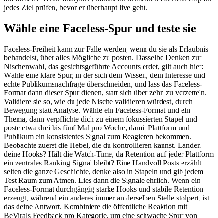
jedes Ziel prüfen, bevor er überhaupt live geht.
Wähle eine Faceless-Spur und teste sie
Faceless-Freiheit kann zur Falle werden, wenn du sie als Erlaubnis
behandelst, über alles Mögliche zu posten. Dasselbe Denken zur
Nischenwahl, das gesichtsgeführte Accounts erdet, gilt auch hier:
Wähle eine klare Spur, in der sich dein Wissen, dein Interesse und
echte Publikumsnachfrage überschneiden, und lass das Faceless-
Format dann dieser Spur dienen, statt sich über zehn zu verzetteln.
Validiere sie so, wie du jede Nische validieren würdest, durch
Bewegung statt Analyse. Wähle ein Faceless-Format und ein
Thema, dann verpflichte dich zu einem fokussierten Stapel und
poste etwa drei bis fünf Mal pro Woche, damit Plattform und
Publikum ein konsistentes Signal zum Reagieren bekommen.
Beobachte zuerst die Hebel, die du kontrollieren kannst. Landen
deine Hooks? Hält die Watch-Time, da Retention auf jeder Plattform
ein zentrales Ranking-Signal bleibt? Eine Handvoll Posts erzählt
selten die ganze Geschichte, denke also in Stapeln und gib jedem
Test Raum zum Atmen. Lies dann die Signale ehrlich. Wenn ein
Faceless-Format durchgängig starke Hooks und stabile Retention
erzeugt, während ein anderes immer an derselben Stelle stolpert, ist
das deine Antwort. Kombiniere die öffentliche Reaktion mit
BeVirals Feedback pro Kategorie, um eine schwache Spur von