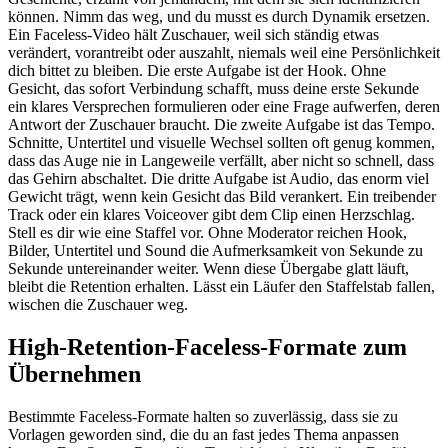
können. Nimm das weg, und du musst es durch Dynamik ersetzen.
Ein Faceless-Video hält Zuschauer, weil sich ständig etwas
verändert, vorantreibt oder auszahlt, niemals weil eine Persönlichkeit
dich bittet zu bleiben. Die erste Aufgabe ist der Hook. Ohne
Gesicht, das sofort Verbindung schafft, muss deine erste Sekunde
ein klares Versprechen formulieren oder eine Frage aufwerfen, deren
Antwort der Zuschauer braucht. Die zweite Aufgabe ist das Tempo.
Schnitte, Untertitel und visuelle Wechsel sollten oft genug kommen,
dass das Auge nie in Langeweile verfällt, aber nicht so schnell, dass
das Gehirn abschaltet. Die dritte Aufgabe ist Audio, das enorm viel
Gewicht trägt, wenn kein Gesicht das Bild verankert. Ein treibender
Track oder ein klares Voiceover gibt dem Clip einen Herzschlag.
Stell es dir wie eine Staffel vor. Ohne Moderator reichen Hook,
Bilder, Untertitel und Sound die Aufmerksamkeit von Sekunde zu
Sekunde untereinander weiter. Wenn diese Übergabe glatt läuft,
bleibt die Retention erhalten. Lässt ein Läufer den Staffelstab fallen,
wischen die Zuschauer weg.
High-Retention-Faceless-Formate zum
Übernehmen
Bestimmte Faceless-Formate halten so zuverlässig, dass sie zu
Vorlagen geworden sind, die du an fast jedes Thema anpassen