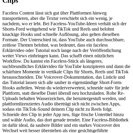
Clips
Faceless Content lässt sich gut über Plattformen hinweg
transportieren, aber die Textur verschiebt sich ein wenig, je
nachdem, wo er lebt. Bei Faceless-YouTube-Ideen verhält sich der
Shorts-Feed weitgehend wie TikTok und Reels und belohnt
knackige Hooks und schnelle Auflösung, also gelten dieselben
Formate. Der Unterschied ist, dass YouTube auch durchsuchbare,
zeitlose Themen belohnt, was bedeutet, dass ein faceless
Erklärvideo oder Tutorial noch lange nach der Veröffentlichung
weiter Views einbringen kann. Das schafft einen nützlichen
Workflow. Du kannst ein Faceless-Stück als längeres,
suchfreundliches Erklärvideo für YouTube konzipieren und dann die
schärfsten Momente in vertikale Clips für Shorts, Reels und TikTok
herausschneiden. Die Voiceover-Dokumentation, das Listicle und
das Tutorial lassen sich alle sauber in eigenständige Short-Form-
Hooks aufteilen. Wenn du wiederverwertest, schneide nativ für jede
Plattform, statt dieselbe Datei überall neu hochzuladen. Rohe Re-
Uploads behalten Wasserzeichen, die heruntergestuft werden, und
plattformlizenziertes Audio überträgt sich nicht zwischen Apps,
sodass ein TikTok-Sound deinem Clip nicht zu Reels folgt.
Schneide den Clip in jeder App neu, füge frische Untertitel hinzu
und wähle Audio, das dort gerade trendet. Eine Faceless-Bibliothek
ist dafür ideal, da saubere Bilder und ein starkes Voiceover den
Wechsel weit besser überstehen als eine gesichtsgeführte