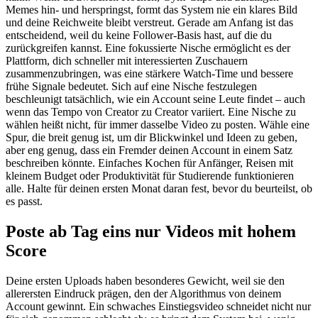
Memes hin- und herspringst, formt das System nie ein klares Bild
und deine Reichweite bleibt verstreut. Gerade am Anfang ist das
entscheidend, weil du keine Follower-Basis hast, auf die du
zurückgreifen kannst. Eine fokussierte Nische ermöglicht es der
Plattform, dich schneller mit interessierten Zuschauern
zusammenzubringen, was eine stärkere Watch-Time und bessere
frühe Signale bedeutet. Sich auf eine Nische festzulegen
beschleunigt tatsächlich, wie ein Account seine Leute findet – auch
wenn das Tempo von Creator zu Creator variiert. Eine Nische zu
wählen heißt nicht, für immer dasselbe Video zu posten. Wähle eine
Spur, die breit genug ist, um dir Blickwinkel und Ideen zu geben,
aber eng genug, dass ein Fremder deinen Account in einem Satz
beschreiben könnte. Einfaches Kochen für Anfänger, Reisen mit
kleinem Budget oder Produktivität für Studierende funktionieren
alle. Halte für deinen ersten Monat daran fest, bevor du beurteilst, ob
es passt.
Poste ab Tag eins nur Videos mit hohem
Score
Deine ersten Uploads haben besonderes Gewicht, weil sie den
allerersten Eindruck prägen, den der Algorithmus von deinem
Account gewinnt. Ein schwaches Einstiegsvideo schneidet nicht nur