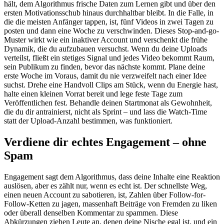
hält, dem Algorithmus frische Daten zum Lernen gibt und über den
ersten Motivationsschub hinaus durchhaltbar bleibt. In die Falle, in
die die meisten Anfänger tappen, ist, fünf Videos in zwei Tagen zu
posten und dann eine Woche zu verschwinden. Dieses Stop-and-go-
Muster wirkt wie ein inaktiver Account und verschenkt die frühe
Dynamik, die du aufzubauen versuchst. Wenn du deine Uploads
verteilst, fließt ein stetiges Signal und jedes Video bekommt Raum,
sein Publikum zu finden, bevor das nächste kommt. Plane deine
erste Woche im Voraus, damit du nie verzweifelt nach einer Idee
suchst. Drehe eine Handvoll Clips am Stück, wenn du Energie hast,
halte einen kleinen Vorrat bereit und lege feste Tage zum
Veröffentlichen fest. Behandle deinen Startmonat als Gewohnheit,
die du dir antrainierst, nicht als Sprint – und lass die Watch-Time
statt der Upload-Anzahl bestimmen, was funktioniert.
Verdiene dir echtes Engagement – ohne
Spam
Engagement sagt dem Algorithmus, dass deine Inhalte eine Reaktion
auslösen, aber es zählt nur, wenn es echt ist. Der schnellste Weg,
einen neuen Account zu sabotieren, ist, Zahlen über Follow-for-
Follow-Ketten zu jagen, massenhaft Beiträge von Fremden zu liken
oder überall denselben Kommentar zu spammen. Diese
Abkürzungen ziehen Leute an, denen deine Nische egal ist, und ein