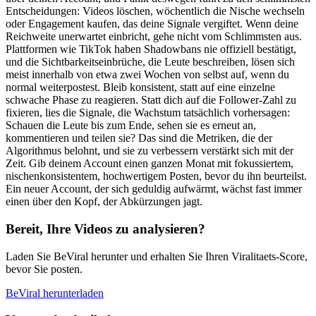
Entscheidungen: Videos löschen, wöchentlich die Nische wechseln
oder Engagement kaufen, das deine Signale vergiftet. Wenn deine
Reichweite unerwartet einbricht, gehe nicht vom Schlimmsten aus.
Plattformen wie TikTok haben Shadowbans nie offiziell bestätigt,
und die Sichtbarkeitseinbrüche, die Leute beschreiben, lösen sich
meist innerhalb von etwa zwei Wochen von selbst auf, wenn du
normal weiterpostest. Bleib konsistent, statt auf eine einzelne
schwache Phase zu reagieren. Statt dich auf die Follower-Zahl zu
fixieren, lies die Signale, die Wachstum tatsächlich vorhersagen:
Schauen die Leute bis zum Ende, sehen sie es erneut an,
kommentieren und teilen sie? Das sind die Metriken, die der
Algorithmus belohnt, und sie zu verbessern verstärkt sich mit der
Zeit. Gib deinem Account einen ganzen Monat mit fokussiertem,
nischenkonsistentem, hochwertigem Posten, bevor du ihn beurteilst.
Ein neuer Account, der sich geduldig aufwärmt, wächst fast immer
einen über den Kopf, der Abkürzungen jagt.
Bereit, Ihre Videos zu analysieren?
Laden Sie BeViral herunter und erhalten Sie Ihren Viralitaets-Score,
bevor Sie posten.
BeViral herunterladen