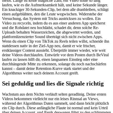
bleibt. Länge ist keine magische Zahl; ein Video sollte so lang
laufen, wie es die Aufmerksamkeit hält, und keine Sekunde länger.
Ein knackiger 30-Sekunden-Clip, bei dem alle dranbleiben, schlägt
einen aufgeblähten, den die Leute wegwischen. Widerstehe der
Versuchung, das System mit Tricks austricksen zu wollen. Ein
Video zu recyceln, indem du es aus einer anderen App speicherst
und die Rohdatei neu hochlädst, schadet dir, denn solche Re-
Uploads behalten Wasserzeichen, die abgewertet werden, und
plattformlizenzierter Sound überträgt sich nicht zwischen Apps.
Wenn du einen Clip von TikTok zu Reels teilen willst, schneide ihn
stattdessen nativ in der Ziel-App neu, damit er wie frischer,
erstklassiger Content aussieht. Überprüfe immer wieder, wie weit
deine Videos durchlaufen. Entwürfe vor dem Posten durch BeViral
laufen zu lassen hilft dir, einen langsamen Einstieg oder eine
durchhängende Mitte zu erkennen, solange du noch nachschärfen
kannst – damit deine Retention-Kurve stark startet und der
Algorithmus weiter nach deinem Account greift.
Sei geduldig und lies die Signale richtig
Wachstum aus dem Nichts verläuft selten geradlinig. Deine ersten
Videos bekommen vielleicht nur ein leises Rinnsal an Views,
während der Algorithmus Daten sammelt, und dann bricht plötzlich
ein Clip durch. Diese anfängliche Flaute ist normal und kein Urteil
über deinen Account, und Panik deswegen führt zu den schlimmsten