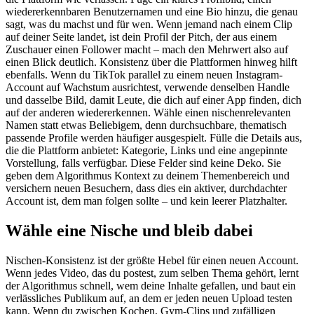
wiedererkennbaren Benutzernamen und eine Bio hinzu, die genau
sagt, was du machst und für wen. Wenn jemand nach einem Clip
auf deiner Seite landet, ist dein Profil der Pitch, der aus einem
Zuschauer einen Follower macht – mach den Mehrwert also auf
einen Blick deutlich. Konsistenz über die Plattformen hinweg hilft
ebenfalls. Wenn du TikTok parallel zu einem neuen Instagram-
Account auf Wachstum ausrichtest, verwende denselben Handle
und dasselbe Bild, damit Leute, die dich auf einer App finden, dich
auf der anderen wiedererkennen. Wähle einen nischenrelevanten
Namen statt etwas Beliebigem, denn durchsuchbare, thematisch
passende Profile werden häufiger ausgespielt. Fülle die Details aus,
die die Plattform anbietet: Kategorie, Links und eine angepinnte
Vorstellung, falls verfügbar. Diese Felder sind keine Deko. Sie
geben dem Algorithmus Kontext zu deinem Themenbereich und
versichern neuen Besuchern, dass dies ein aktiver, durchdachter
Account ist, dem man folgen sollte – und kein leerer Platzhalter.
Wähle eine Nische und bleib dabei
Nischen-Konsistenz ist der größte Hebel für einen neuen Account.
Wenn jedes Video, das du postest, zum selben Thema gehört, lernt
der Algorithmus schnell, wem deine Inhalte gefallen, und baut ein
verlässliches Publikum auf, an dem er jeden neuen Upload testen
kann. Wenn du zwischen Kochen, Gym-Clips und zufälligen