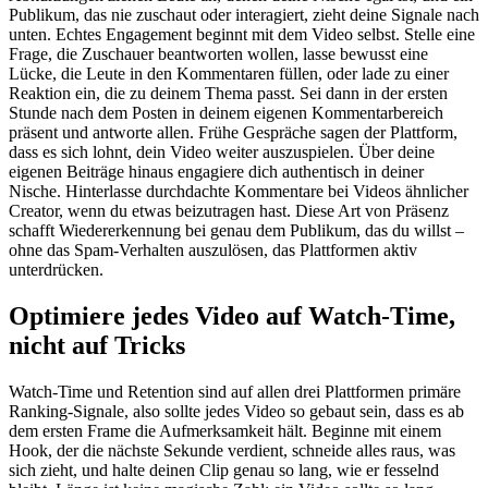
Publikum, das nie zuschaut oder interagiert, zieht deine Signale nach
unten. Echtes Engagement beginnt mit dem Video selbst. Stelle eine
Frage, die Zuschauer beantworten wollen, lasse bewusst eine
Lücke, die Leute in den Kommentaren füllen, oder lade zu einer
Reaktion ein, die zu deinem Thema passt. Sei dann in der ersten
Stunde nach dem Posten in deinem eigenen Kommentarbereich
präsent und antworte allen. Frühe Gespräche sagen der Plattform,
dass es sich lohnt, dein Video weiter auszuspielen. Über deine
eigenen Beiträge hinaus engagiere dich authentisch in deiner
Nische. Hinterlasse durchdachte Kommentare bei Videos ähnlicher
Creator, wenn du etwas beizutragen hast. Diese Art von Präsenz
schafft Wiedererkennung bei genau dem Publikum, das du willst –
ohne das Spam-Verhalten auszulösen, das Plattformen aktiv
unterdrücken.
Optimiere jedes Video auf Watch-Time,
nicht auf Tricks
Watch-Time und Retention sind auf allen drei Plattformen primäre
Ranking-Signale, also sollte jedes Video so gebaut sein, dass es ab
dem ersten Frame die Aufmerksamkeit hält. Beginne mit einem
Hook, der die nächste Sekunde verdient, schneide alles raus, was
sich zieht, und halte deinen Clip genau so lang, wie er fesselnd