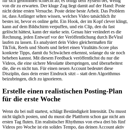
für sich genommen schlecht ab; es bringt dem System bei, wenig
von dir zu erwarten. Der kluge Zug liegt damit auf der Hand: Poste
nicht deine ersten Versuche. Poste deine beste Arbeit. Das Problem
ist, dass Anfänger selten wissen, welches Video tatsächlich ihr
bestes ist, bevor es online geht. Ein Hook, der im Kopf clever klingt,
kann auf dem Bildschirm verpuffen, und ein Clip, den du fast
gelöscht hättest, kann der starke sein. Genau hier verändert es die
Rechnung, jeden Entwurf vor der Veröffentlichung durch BeViral
laufen zu lassen. Es analysiert dein Video gleichermaßen für
TikTok, Reels und Shorts und liefert einen Viralitäts-Score plus
konkrete Tipps, damit du Schwächen erkennst, solange du sie noch
beheben kannst. Mit diesem Feedback veröffentlichst du nur die
Videos, die eine sichere Messlatte überspringen, und überarbeitest
die, die es nicht tun. Für einen neuen Account bedeutet diese
Disziplin, dass dein erster Eindruck sitzt – statt dem Algorithmus
beizubringen, dich zu ignorieren.
Erstelle einen realistischen Posting-Plan
für die erste Woche
Wenn du bei null startest, schlägt Beständigkeit Intensität. Du musst
nicht täglich posten, und du musst die Plattform schon gar nicht am
ersten Tag fluten. Ein realistischer Rhythmus von etwa drei bis fünf
Videos pro Woche ist ein solides Tempo, das deinen Account aktiv