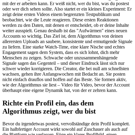
mit der er arbeiten kann. Er weiß nicht, wer du bist, was du postest
oder wer dich sehen sollte. Also startet er ein kleines Experiment: Er
zeigt deine ersten Videos einem begrenzten Testpublikum und
beobachtet, wie die Leute reagieren. Diese ersten Reaktionen
werden zu den Daten, mit denen er entscheidet, ob er deine Inhalte
weiter ausspielt. Genau deshalb ist das "Aufwärmen" eines neuen
Accounts so wichtig. Das Ziel ist, dem Algorithmus von deinen
allerersten Uploads an saubere, konsistente und ermutigende Signale
zu liefern. Eine starke Watch-Time, eine klare Nische und echtes
Engagement sagen dem System, dass es sich lohnt, dich mehr
Menschen zu zeigen. Schwache oder unzusammenhängende
Signale sagen das Gegenteil – und dieser Eindruck lässt sich nur
schwer wieder korrigieren. Die Creator, die bei null am schnellsten
wachsen, gehen ihre Anfangswochen mit Bedacht an. Sie posten
nicht einfach drauflos und hoffen auf das Beste. Sie formen aktiv,
wie der Algorithmus sie liest – Video für Video, bevor der Account
überhaupt eine eigene Dynamik hat, von der er zehren kann.
Richte ein Profil ein, das dem
Algorithmus zeigt, wer du bist
Bevor du irgendetwas postest, vervollständige dein Profil komplett.
Ein halbfertiger Account wirkt sowohl auf Zuschauer als auch auf
die Plattform wie verlassen. Füge ein klares Profilbild, einen