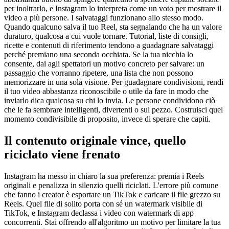
per inoltrarlo, e Instagram lo interpreta come un voto per mostrare il
video a più persone. I salvataggi funzionano allo stesso modo.
Quando qualcuno salva il tuo Reel, sta segnalando che ha un valore
duraturo, qualcosa a cui vuole tornare. Tutorial, liste di consigli,
ricette e contenuti di riferimento tendono a guadagnare salvataggi
perché premiano una seconda occhiata. Se la tua nicchia lo
consente, dai agli spettatori un motivo concreto per salvare: un
passaggio che vorranno ripetere, una lista che non possono
memorizzare in una sola visione. Per guadagnare condivisioni, rendi
il tuo video abbastanza riconoscibile o utile da fare in modo che
inviarlo dica qualcosa su chi lo invia. Le persone condividono ciò
che le fa sembrare intelligenti, divertenti o sul pezzo. Costruisci quel
momento condivisibile di proposito, invece di sperare che capiti.
Il contenuto originale vince, quello
riciclato viene frenato
Instagram ha messo in chiaro la sua preferenza: premia i Reels
originali e penalizza in silenzio quelli riciclati. L'errore più comune
che fanno i creator è esportare un TikTok e caricare il file grezzo su
Reels. Quel file di solito porta con sé un watermark visibile di
TikTok, e Instagram declassa i video con watermark di app
concorrenti. Stai offrendo all'algoritmo un motivo per limitare la tua