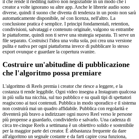
il che rende il riediting nativo non negoziabile in un modo che i
creator a volte ignorano su altre app. Anche le librerie audio sono
diverse, quindi il suono che diventa di tendenza in un posto non sarà
automaticamente disponibile, né con licenza, nell'altro. La
conclusione pratica è semplice. I principi fondamentali, retention,
condivisioni, salvataggi e contenuto originale, valgono su entrambe
le piattaforme, quindi non ti serve una strategia separata. Ti serve un
file separato. Costruisci l'idea una volta sola, poi crea una versione
pulita e nativa per ogni piattaforma invece di pubblicare lo stesso
export ovunque e guardare la copertura svanire.
Costruire un'abitudine di pubblicazione
che l'algoritmo possa premiare
L'algoritmo di Reels premia i creator che riesce a leggere, e la
costanza ti rende leggibile. Ogni video insegna a Instagram qualcosa
in più sulla tua nicchia, sul tuo pubblico e su quali tipi di spettatori
reagiscono ai tuoi contenuti. Pubblica in modo sporadico e il sistema
non costruirà mai un quadro affidabile. Pubblica con regolarità e
diventerà più bravo a indirizzare ogni nuovo Reel verso le persone
più propense a guardarlo, condividerlo e salvarlo. Una cadenza di
circa tre-cinque Reels a settimana è un obiettivo solido e sostenibile
per la maggior parte dei creator. È abbastanza frequente da dare
all'algoritmo un segnale costante e da farti capire cosa funziona,