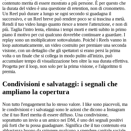
contenuto merita di essere mostrato a più persone. È per questo che
la durata del video è una questione di retention, non di cronometro.
Un Reel può durare a lungo se ogni secondo si guadagna il
successivo, e un Reel breve può rendere poco se si trascina a metà.
Rendi il tuo video lungo quanto riesce a tenere l'attenzione, e non di
più. Taglia l'intro lenta, elimina i tempi morti e metti subito in primo
piano il motivo per cui qualcuno dovrebbe continuare a guardare. I
replay sono un moltiplicatore sottovalutato. Poiché i Reels vanno in
loop automaticamente, un video costruito per premiare una seconda
visione, con un dettaglio che gli spettatori si erano persi la prima
volta o un finale che si collega in modo pulito all'inizio, può
accumulare tempo di visualizzazione ben oltre la sua durata effettiva.
Progetta per il loop, non solo per la prima visione, e l'algoritmo ti
premia.
Condivisioni e salvataggi: i segnali che
ampliano la copertura
Non tutto l'engagement ha lo stesso valore. I like sono piacevoli, ma
le condivisioni e i salvataggi sono le azioni che dicono a Instagram
che il tuo Reel merita di essere diffuso. Una condivisione,
soprattutto un invio a un amico nei DM, è uno dei segnali positivi
più forti che tu possa guadagnare. Significa che il tuo contenuto era
abbastanza buono da spingere qualcuno a spendere capitale sociale