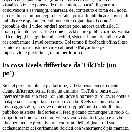
visualizzazione e potenziale di retention, capacità di generare
condivisioni e salvataggi, chiarezza del contenuto e forza dell'hook,
e ti restituisce un punteggio di viralità prima di pubblicare. Invece di
pubblicare e sperare, ottieni una lettura oggettiva di come è
probabile che il video renderà mentre puoi ancora cambiarlo. Il
modo più utile per usarlo è come checklist pre-pubblicazione. Valuta
il Reel, leggi i suggerimenti specifici, sistema i punti deboli e rivaluta
per confermare il miglioramento. Col tempo il feedback affina il tuo
istinto, e inizi a costruire video allineati all'algoritmo per
impostazione predefinita, e non per fortuna.
In cosa Reels differisce da TikTok (un
po')
Se crei per entrambe le piattaforme, vale la pena tenere a mente
alcune differenze senza farne un dramma. TikTok si basa quasi
interamente sul suo feed For You, dove il numero di follower conta a
malapena e la scoperta è la norma. Anche Reels raccomanda in
modo aggressivo, ma vive dentro un'app più ampia, quindi il tuo
pubblico esistente, le Stories e il feed giocano comunque un ruolo di
supporto nel modo in cui un video viene visto. Instagram è anche
più apertamente protettivo nei confronti dell'originalità. Il suo
declassamento dei caricamenti riciclati con watermark è più marcato,