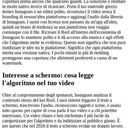
copertura prima ancora che qualcuno guardi. La soluzione è rieditare
in modo nativo invece di ricaricare. Porta il tuo materiale grezzo
dentro Instagram o un editor pulito, ricostruisci il video senza il
branding di nessun'altra piattaforma e aggiungi l'audio dalla libreria
di Instagram. I suoni con licenza non passano da un'app all'altra,
quindi un brano di tendenza su una piattaforma non viaggia
comunque con il file. Ricreare il Reel all'interno dell'ecosistema di
Instagram lo mantiene pulito e ti dà accesso alla musica e agli effetti
che l'algoritmo mette in evidenza. Questo non significa che non puoi
riutilizzare le idee tra le piattaforme. Significa che ogni piattaforma
merita una versione nativa. I pochi minuti in più di riediting
proteggono una copertura che altrimenti perderesti a causa di un
watermark.
Interesse a schermo: cosa legge
l'algoritmo nel tuo video
Oltre al comportamento degli spettatori, Instagram analizza il
contenuto stesso del tuo Reel. I suoi sistemi leggono il testo a
schermo, trascrivono l'audio, riconoscono oggetti e scene, e usano
tutto questo per capire di cosa parla il tuo video e a chi potrebbe
interessare. Un video chiaro e ben etichettato è più facile da
categorizzare per l'algoritmo e da indirizzare al pubblico giusto. È
per questo che nel 2026 il testo a schermo svolge un doppio lavoro.