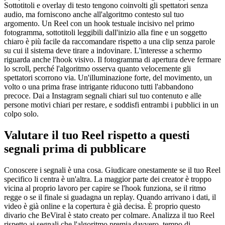
Sottotitoli e overlay di testo tengono coinvolti gli spettatori senza
audio, ma forniscono anche all'algoritmo contesto sul tuo
argomento. Un Reel con un hook testuale incisivo nel primo
fotogramma, sottotitoli leggibili dall'inizio alla fine e un soggetto
chiaro è più facile da raccomandare rispetto a una clip senza parole
su cui il sistema deve tirare a indovinare. L'interesse a schermo
riguarda anche l'hook visivo. Il fotogramma di apertura deve fermare
lo scroll, perché l'algoritmo osserva quanto velocemente gli
spettatori scorrono via. Un'illuminazione forte, del movimento, un
volto o una prima frase intrigante riducono tutti l'abbandono
precoce. Dai a Instagram segnali chiari sul tuo contenuto e alle
persone motivi chiari per restare, e soddisfi entrambi i pubblici in un
colpo solo.
Valutare il tuo Reel rispetto a questi
segnali prima di pubblicare
Conoscere i segnali è una cosa. Giudicare onestamente se il tuo Reel
specifico li centra è un'altra. La maggior parte dei creator è troppo
vicina al proprio lavoro per capire se l'hook funziona, se il ritmo
regge o se il finale si guadagna un replay. Quando arrivano i dati, il
video è già online e la copertura è già decisa. È proprio questo
divario che BeViral è stato creato per colmare. Analizza il tuo Reel
rispetto ai segnali che l'algoritmo premia davvero, tempo di