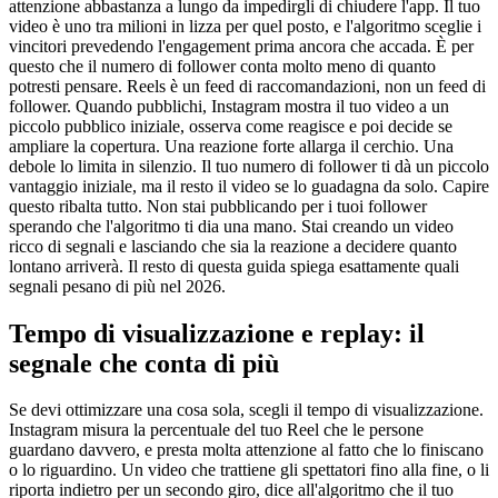
attenzione abbastanza a lungo da impedirgli di chiudere l'app. Il tuo
video è uno tra milioni in lizza per quel posto, e l'algoritmo sceglie i
vincitori prevedendo l'engagement prima ancora che accada. È per
questo che il numero di follower conta molto meno di quanto
potresti pensare. Reels è un feed di raccomandazioni, non un feed di
follower. Quando pubblichi, Instagram mostra il tuo video a un
piccolo pubblico iniziale, osserva come reagisce e poi decide se
ampliare la copertura. Una reazione forte allarga il cerchio. Una
debole lo limita in silenzio. Il tuo numero di follower ti dà un piccolo
vantaggio iniziale, ma il resto il video se lo guadagna da solo. Capire
questo ribalta tutto. Non stai pubblicando per i tuoi follower
sperando che l'algoritmo ti dia una mano. Stai creando un video
ricco di segnali e lasciando che sia la reazione a decidere quanto
lontano arriverà. Il resto di questa guida spiega esattamente quali
segnali pesano di più nel 2026.
Tempo di visualizzazione e replay: il
segnale che conta di più
Se devi ottimizzare una cosa sola, scegli il tempo di visualizzazione.
Instagram misura la percentuale del tuo Reel che le persone
guardano davvero, e presta molta attenzione al fatto che lo finiscano
o lo riguardino. Un video che trattiene gli spettatori fino alla fine, o li
riporta indietro per un secondo giro, dice all'algoritmo che il tuo