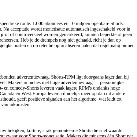
pecifieke route: 1.000 abonnees en 10 miljoen openbare Shorts-
ar. Na acceptatie wordt monetisatie automatisch ingeschakeld voor in
te grof of controversieel worden gemarkeerd, kunnen beperkte of geen
 beheersen. Heb je de drempels nog niet gehaald, richt je dan op
elijks posten en op retentie optimaliseren halen dat regelmatig binnen
ebonden advertentievraag. Shorts-RPM ligt doorgaans lager dan bij
k wel. Makers in niches met hoge advertentievraag — persoonlijke
ent- en comedy-Shorts leveren vaak lagere RPM's ondanks hoge
, Canada en West-Europa leveren duidelijk meer op dan uit andere
houdt, geeft positieve signalen aan het algoritme, wat leidt tot
r van inkomsten.
euw bekijken; kortere, strak gemonteerde Shorts die snel waarde
gt zwaar voor Shorts-monetisatie. Makers die minstens één Short per