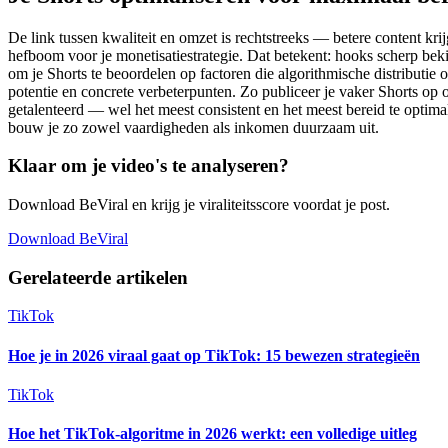
De link tussen kwaliteit en omzet is rechtstreeks — betere content kr
hefboom voor je monetisatiestrategie. Dat betekent: hooks scherp bek
om je Shorts te beoordelen op factoren die algorithmische distributie op
potentie en concrete verbeterpunten. Zo publiceer je vaker Shorts op 
getalenteerd — wel het meest consistent en het meest bereid te optimal
bouw je zo zowel vaardigheden als inkomen duurzaam uit.
Klaar om je video's te analyseren?
Download BeViral en krijg je viraliteitsscore voordat je post.
Download BeViral
Gerelateerde artikelen
TikTok
Hoe je in 2026 viraal gaat op TikTok: 15 bewezen strategieën
TikTok
Hoe het TikTok-algoritme in 2026 werkt: een volledige uitleg