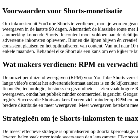
Voorwaarden voor Shorts-monetisatie
Om inkomsten uit YouTube Shorts te verdienen, moet je worden geacc
weergaven in de laatste 90 dagen. Alternatief: de klassieke route met
aanmerking komende Shorts. Je content moet voldoen aan de richtlijne
advertentie-inkomsten opleveren. Binnen die lijnen blijven én creatief
consistent plaatsen en het optimaliseren van content. Van nul naar 10
enkele maanden. Behandel elke Short als een kans om een kijker te l
Wat makers verdienen: RPM en verwacht
De omzet per duizend weergaven (RPM) voor YouTube Shorts verschilt 
lange video's omdat het advertentieformaat anders is en de kijkersin
financiën, technologie, business en gezondheid — zien vaak hogere 
weergaven, omdat het publiek minder commercieel is gericht. Geograf
regio's. Succesvolle Shorts-makers fixeren zich minder op RPM en meer
bredere distributie en meer weergaven. Meer weergaven betekent mee
Strategieën om je Shorts-inkomsten te ma
De meest effectieve strategie is optimaliseren op doorkijkpercentage
leveren halen vaak meer totale weergaven dan langzamere. Elke secon