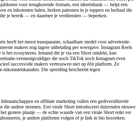
 sjablonen voor terugkerende formats, een ideeënbank — helpt een
ven en inkomsten halen, herken patronen in je toppers en herhaal die
et die je bereik — en daarmee je verdiensten — beperken.
rts heeft het meest transparante, schaalbare model voor advertentie-
meeste makers nog lagere uitbetaling per weergave. Instagram Reels
e is het ecosysteem. Iemand die je via een Short ontdekt, kan
onetisatie-vermenigvuldiger die noch TikTok noch Instagram even
cieel succesvolle makers vertrouwen niet op één platform. Ze
ste-inkomstenkanalen. Die spreiding beschermt tegen
lidmaatschappen en affiliate marketing vullen een gediversifieerde
oor die andere stromen. Een virale Short introduceert duizenden nieuwe
et grotere plaatje — de echte waarde van een virale Short reikt ver
 abonneren, je andere platforms volgen of je link in bio bezoeken.