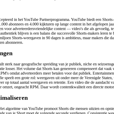
epteerd in het YouTube Partnerprogramma. YouTube biedt een Shorts-s
 1.000 abonnees en 4.000 kijkturen op lange content in het afgelopen ja
n voor adverteerdersvriendelijke content — video's die als gevoelig, 
 authentiek blijven is een balans die succesvolle Shorts-makers leren te
 miljoen Shorts-weergaven in 90 dagen is ambitieus, maar makers die dag
aten abonneren.
ingen
sterk naar geografische spreiding van je publiek, niche en seizoensg
tentie losser. Het volume dat Shorts kan genereren compenseert dat vaa
RPM's omdat adverteerders meer betalen voor dat publiek. Entertainm
ie speelt een grote rol: weergaven uit onder meer de Verenigde Staten
 op totaal aantal weergaven en retentie. Een video die de aandacht vast
r omzet, ongeacht RPM. Daar wordt contentkwaliteit een directe moto
ximaliseren
. Het algoritme van YouTube promoot Shorts die mensen uitzien en opni
de van je Short moet de volgende seconde verdienen. Consistentie wee