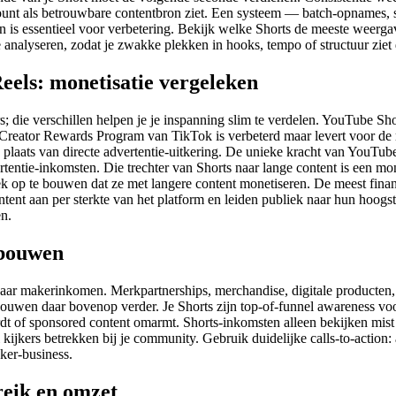
count als betrouwbare contentbron ziet. Een systeem — batch-opnames,
n is essentieel voor verbetering. Bekijk welke Shorts de meeste weerga
te analyseren, zodat je zwakke plekken in hooks, tempo of structuur zi
eels: monetisatie vergeleken
; die verschillen helpen je je inspanning slim te verdelen. YouTube Sho
Creator Rewards Program van TikTok is verbeterd maar levert voor de 
n plaats van directe advertentie-uitkering. De unieke kracht van YouTub
tentie-inkomsten. Die trechter van Shorts naar lange content is een m
ek op te bouwen dat ze met langere content monetiseren. De meest finan
tent aan per sterkte van het platform en leiden publiek naar hun hoog
en.
pbouwen
baar makerinkomen. Merkpartnerships, merchandise, digitale producten, 
en bouwen daar bovenop verder. Je Shorts zijn top-of-funnel awareness v
dt of sponsored content omarmt. Shorts-inkomsten alleen bekijken mist h
l kijkers betrekken bij je community. Gebruik duidelijke calls-to-action:
ker-business.
reik en omzet