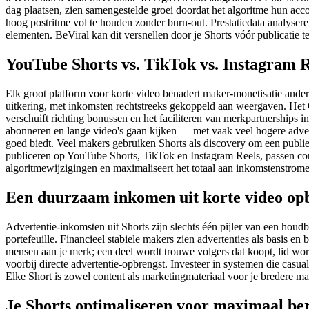
dag plaatsen, zien samengestelde groei doordat het algoritme hun ac
hoog postritme vol te houden zonder burn-out. Prestatiedata analysere
elementen. BeViral kan dit versnellen door je Shorts vóór publicatie 
YouTube Shorts vs. TikTok vs. Instagram R
Elk groot platform voor korte video benadert maker-monetisatie anders
uitkering, met inkomsten rechtstreeks gekoppeld aan weergaven. Het 
verschuift richting bonussen en het faciliteren van merkpartnerships i
abonneren en lange video's gaan kijken — met vaak veel hogere adver
goed biedt. Veel makers gebruiken Shorts als discovery om een publi
publiceren op YouTube Shorts, TikTok en Instagram Reels, passen con
algoritmewijzigingen en maximaliseert het totaal aan inkomstenstrom
Een duurzaam inkomen uit korte video o
Advertentie-inkomsten uit Shorts zijn slechts één pijler van een houd
portefeuille. Financieel stabiele makers zien advertenties als basis 
mensen aan je merk; een deel wordt trouwe volgers dat koopt, lid wor
voorbij directe advertentie-opbrengst. Investeer in systemen die casua
Elke Short is zowel content als marketingmateriaal voor je bredere ma
Je Shorts optimaliseren voor maximaal be