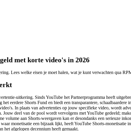
geld met korte video's in 2026
ering. Lees welke eisen je moet halen, wat je kunt verwachten qua RPM
erkt
ertentie-uitkering. Sinds YouTube het Partnerprogramma heeft uitgebre
 het eerdere Shorts Fund en biedt een transparantere, schaalbaardere in
deo's. In plaats van advertenties op jouw specifieke video, wordt adv
ven. Jouw deel van de pool wordt vervolgens met YouTube gedeeld; ma
norme volume aan Shorts-weergaven kan er desondanks een serieuze inko
 waar monetisatie een bijzaak lijkt, heeft YouTube Shorts-monetisatie 
n het afgelopen decennium heeft gemaakt.