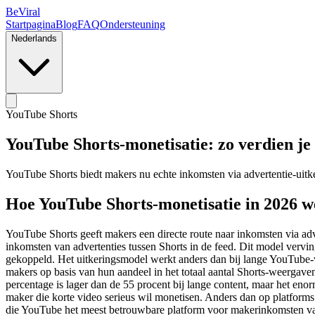
BeViral
Startpagina
Blog
FAQ
Ondersteuning
Nederlands
YouTube Shorts
YouTube Shorts-monetisatie: zo verdien je 
YouTube Shorts biedt makers nu echte inkomsten via advertentie-uitk
Hoe YouTube Shorts-monetisatie in 2026 w
YouTube Shorts geeft makers een directe route naar inkomsten via adv
inkomsten van advertenties tussen Shorts in de feed. Dit model verving
gekoppeld. Het uitkeringsmodel werkt anders dan bij lange YouTube-vi
makers op basis van hun aandeel in het totaal aantal Shorts-weerga
percentage is lager dan de 55 procent bij lange content, maar het e
maker die korte video serieus wil monetisen. Anders dan op platforms
die YouTube het meest betrouwbare platform voor makerinkomsten va