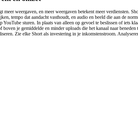
ijgt meer weergaven, en meer weergaven betekent meer verdiensten. Short
ijken, tempo dat aandacht vasthoudt, en audio en beeld die aan de norm
 YouTube sturen. In plaats van alleen op gevoel te beslissen of iets klaa
of boven je gemiddelde en minder uploads die het kanaal naar beneden tr
iseren. Zie elke Short als investering in je inkomstenstroom. Analyseren