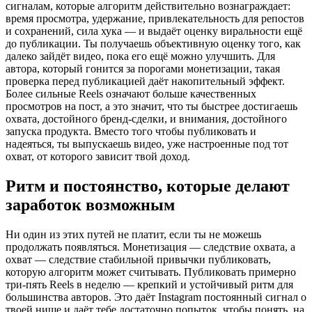
сигналам, которые алгоритм действительно вознаграждает:
время просмотра, удержание, привлекательность для репостов
и сохранений, сила хука — и выдаёт оценку виральности ещё
до публикации. Ты получаешь объективную оценку того, как
далеко зайдёт видео, пока его ещё можно улучшить. Для
автора, который гонится за порогами монетизации, такая
проверка перед публикацией даёт накопительный эффект.
Более сильные Reels означают больше качественных
просмотров на пост, а это значит, что ты быстрее достигаешь
охвата, достойного бренд-сделки, и внимания, достойного
запуска продукта. Вместо того чтобы публиковать и
надеяться, ты выпускаешь видео, уже настроенные под тот
охват, от которого зависит твой доход.
Ритм и постоянство, которые делают
заработок возможным
Ни один из этих путей не платит, если ты не можешь
продолжать появляться. Монетизация — следствие охвата, а
охват — следствие стабильной привычки публиковать,
которую алгоритм может считывать. Публиковать примерно
три-пять Reels в неделю — крепкий и устойчивый ритм для
большинства авторов. Это даёт Instagram постоянный сигнал о
твоей нише и даёт тебе достаточно попыток, чтобы понять, на