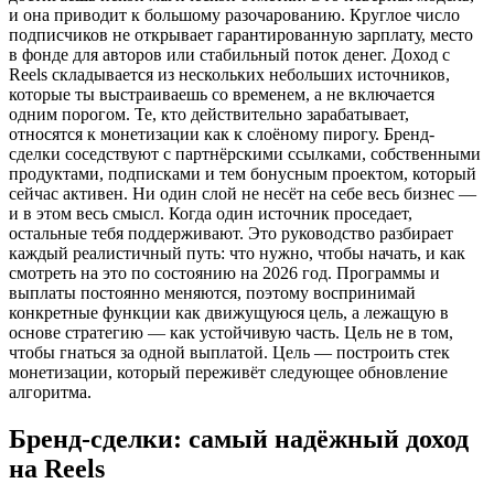
и она приводит к большому разочарованию. Круглое число
подписчиков не открывает гарантированную зарплату, место
в фонде для авторов или стабильный поток денег. Доход с
Reels складывается из нескольких небольших источников,
которые ты выстраиваешь со временем, а не включается
одним порогом. Те, кто действительно зарабатывает,
относятся к монетизации как к слоёному пирогу. Бренд-
сделки соседствуют с партнёрскими ссылками, собственными
продуктами, подписками и тем бонусным проектом, который
сейчас активен. Ни один слой не несёт на себе весь бизнес —
и в этом весь смысл. Когда один источник проседает,
остальные тебя поддерживают. Это руководство разбирает
каждый реалистичный путь: что нужно, чтобы начать, и как
смотреть на это по состоянию на 2026 год. Программы и
выплаты постоянно меняются, поэтому воспринимай
конкретные функции как движущуюся цель, а лежащую в
основе стратегию — как устойчивую часть. Цель не в том,
чтобы гнаться за одной выплатой. Цель — построить стек
монетизации, который переживёт следующее обновление
алгоритма.
Бренд-сделки: самый надёжный доход
на Reels