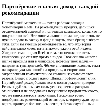
Партнёрские ссылки: доход с каждой
рекомендации
Партнёрский маркетинг — тихая рабочая лошадка
монетизации Reels. Ты рекомендуешь продукт, делишься
отслеживаемой ссылкой и получаешь комиссию, когда кто-то
покупает по ней. Нет минимального числа подписчиков, не
нужно подавать заявку в фонд и ждать, пока бренд выберет
тебя. Если ты умеешь рекомендовать то, что аудитория
действительно хочет, начать можно уже на этой неделе.
Хитрость именно для Reels в том, что нельзя вставить
кликабельную ссылку прямо в видео. Твоя ссылка живёт в
шапке профиля или в линк-хабе, поэтому твоя задача —
направить туда зрителей. Чёткое упоминание голосом, текст
на экране, указывающий на профиль, и сторис или
закреплённый комментарий со ссылкой закрывают этот
разрыв. Видео продаёт идею. Шапка профиля ловит клик.
Партнёрский доход больше всего вознаграждает доверие.
Рекомендуй то, чем сам пользуешься, честно раскрывай
отношения и не поддавайся искушению продвигать что-то,
что не вписывается в твою нишу. Несколько точно
подобранных рекомендаций от автора, которому аудитория
верит, принесут больше, чем лента, забитая случайными