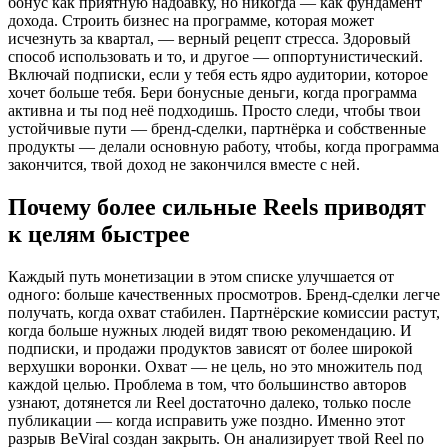
бонус как приятную надбавку, но никогда — как фундамент
дохода. Строить бизнес на программе, которая может
исчезнуть за квартал, — верный рецепт стресса. Здоровый
способ использовать и то, и другое — оппортунистический.
Включай подписки, если у тебя есть ядро аудитории, которое
хочет больше тебя. Бери бонусные деньги, когда программа
активна и ты под неё подходишь. Просто следи, чтобы твои
устойчивые пути — бренд-сделки, партнёрка и собственные
продукты — делали основную работу, чтобы, когда программа
закончится, твой доход не закончился вместе с ней.
Почему более сильные Reels приводят
к целям быстрее
Каждый путь монетизации в этом списке улучшается от
одного: больше качественных просмотров. Бренд-сделки легче
получать, когда охват стабилен. Партнёрские комиссии растут,
когда больше нужных людей видят твою рекомендацию. И
подписки, и продажи продуктов зависят от более широкой
верхушки воронки. Охват — не цель, но это множитель под
каждой целью. Проблема в том, что большинство авторов
узнают, дотянется ли Reel достаточно далеко, только после
публикации — когда исправить уже поздно. Именно этот
разрыв BeViral создан закрыть. Он анализирует твой Reel по