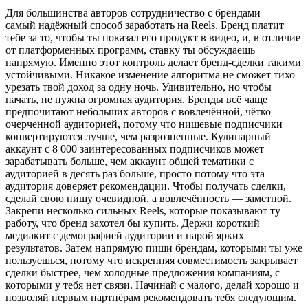
Для большинства авторов сотрудничество с брендами —
самый надёжный способ заработать на Reels. Бренд платит
тебе за то, чтобы ты показал его продукт в видео, и, в отличие
от платформенных программ, ставку ты обсуждаешь
напрямую. Именно этот контроль делает бренд-сделки такими
устойчивыми. Никакое изменение алгоритма не сможет тихо
урезать твой доход за одну ночь. Удивительно, но чтобы
начать, не нужна огромная аудитория. Бренды всё чаще
предпочитают небольших авторов с вовлечённой, чётко
очерченной аудиторией, потому что нишевые подписчики
конвертируются лучше, чем разрозненные. Кулинарный
аккаунт с 8 000 заинтересованных подписчиков может
зарабатывать больше, чем аккаунт общей тематики с
аудиторией в десять раз больше, просто потому что эта
аудитория доверяет рекомендации. Чтобы получать сделки,
сделай свою нишу очевидной, а вовлечённость — заметной.
Закрепи несколько сильных Reels, которые показывают ту
работу, что бренд захотел бы купить. Держи короткий
медиакит с демографией аудитории и парой ярких
результатов. Затем напрямую пиши брендам, которыми ты уже
пользуешься, потому что искренняя совместимость закрывает
сделки быстрее, чем холодные предложения компаниям, с
которыми у тебя нет связи. Начинай с малого, делай хорошо и
позволяй первым партнёрам рекомендовать тебя следующим.