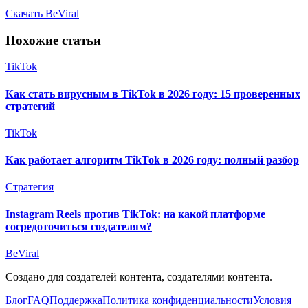
Скачать BeViral
Похожие статьи
TikTok
Как стать вирусным в TikTok в 2026 году: 15 проверенных
стратегий
TikTok
Как работает алгоритм TikTok в 2026 году: полный разбор
Стратегия
Instagram Reels против TikTok: на какой платформе
сосредоточиться создателям?
BeViral
Создано для создателей контента, создателями контента.
Блог
FAQ
Поддержка
Политика конфиденциальности
Условия