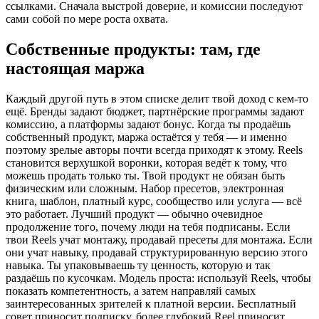
ссылками. Сначала выстрой доверие, и комиссии последуют
сами собой по мере роста охвата.
Собственные продукты: там, где
настоящая маржа
Каждый другой путь в этом списке делит твой доход с кем-то
ещё. Бренды задают бюджет, партнёрские программы задают
комиссию, а платформы задают бонус. Когда ты продаёшь
собственный продукт, маржа остаётся у тебя — и именно
поэтому зрелые авторы почти всегда приходят к этому. Reels
становится верхушкой воронки, которая ведёт к тому, что
можешь продать только ты. Твой продукт не обязан быть
физическим или сложным. Набор пресетов, электронная
книга, шаблон, платный курс, сообщество или услуга — всё
это работает. Лучший продукт — обычно очевидное
продолжение того, почему люди на тебя подписаны. Если
твои Reels учат монтажу, продавай пресеты для монтажа. Если
они учат навыку, продавай структурированную версию этого
навыка. Ты упаковываешь ту ценность, которую и так
раздаёшь по кусочкам. Модель проста: используй Reels, чтобы
показать компетентность, а затем направляй самых
заинтересованных зрителей к платной версии. Бесплатный
совет приносит подписку, более глубокий Reel приносит