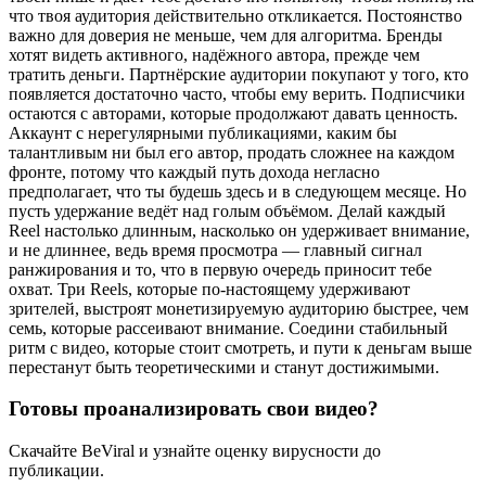
что твоя аудитория действительно откликается. Постоянство
важно для доверия не меньше, чем для алгоритма. Бренды
хотят видеть активного, надёжного автора, прежде чем
тратить деньги. Партнёрские аудитории покупают у того, кто
появляется достаточно часто, чтобы ему верить. Подписчики
остаются с авторами, которые продолжают давать ценность.
Аккаунт с нерегулярными публикациями, каким бы
талантливым ни был его автор, продать сложнее на каждом
фронте, потому что каждый путь дохода негласно
предполагает, что ты будешь здесь и в следующем месяце. Но
пусть удержание ведёт над голым объёмом. Делай каждый
Reel настолько длинным, насколько он удерживает внимание,
и не длиннее, ведь время просмотра — главный сигнал
ранжирования и то, что в первую очередь приносит тебе
охват. Три Reels, которые по-настоящему удерживают
зрителей, выстроят монетизируемую аудиторию быстрее, чем
семь, которые рассеивают внимание. Соедини стабильный
ритм с видео, которые стоит смотреть, и пути к деньгам выше
перестанут быть теоретическими и станут достижимыми.
Готовы проанализировать свои видео?
Скачайте BeViral и узнайте оценку вирусности до
публикации.