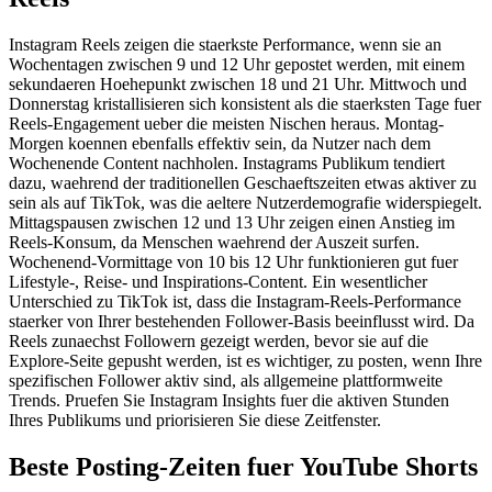
Instagram Reels zeigen die staerkste Performance, wenn sie an
Wochentagen zwischen 9 und 12 Uhr gepostet werden, mit einem
sekundaeren Hoehepunkt zwischen 18 und 21 Uhr. Mittwoch und
Donnerstag kristallisieren sich konsistent als die staerksten Tage fuer
Reels-Engagement ueber die meisten Nischen heraus. Montag-
Morgen koennen ebenfalls effektiv sein, da Nutzer nach dem
Wochenende Content nachholen. Instagrams Publikum tendiert
dazu, waehrend der traditionellen Geschaeftszeiten etwas aktiver zu
sein als auf TikTok, was die aeltere Nutzerdemografie widerspiegelt.
Mittagspausen zwischen 12 und 13 Uhr zeigen einen Anstieg im
Reels-Konsum, da Menschen waehrend der Auszeit surfen.
Wochenend-Vormittage von 10 bis 12 Uhr funktionieren gut fuer
Lifestyle-, Reise- und Inspirations-Content. Ein wesentlicher
Unterschied zu TikTok ist, dass die Instagram-Reels-Performance
staerker von Ihrer bestehenden Follower-Basis beeinflusst wird. Da
Reels zunaechst Followern gezeigt werden, bevor sie auf die
Explore-Seite gepusht werden, ist es wichtiger, zu posten, wenn Ihre
spezifischen Follower aktiv sind, als allgemeine plattformweite
Trends. Pruefen Sie Instagram Insights fuer die aktiven Stunden
Ihres Publikums und priorisieren Sie diese Zeitfenster.
Beste Posting-Zeiten fuer YouTube Shorts