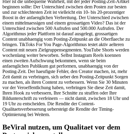
Hier ist die unbequeme Wahrheit, mit der jeder Posting-Zeit-Artikel
beginnen sollte: Der Unterschied zwischen dem Posten zur besten
und zur schlechtesten Zeit ist vielleicht ein 10- bis 20-prozentiger
Boost in der anfaenglichen Verbreitung. Der Unterschied zwischen
einem mittelmaessigen und einem grossartigen Video? Das ist der
Unterschied zwischen 500 Aufrufen und 500.000 Aufrufen. Der
Algorithmus jeder Plattform ist darauf ausgelegt, grossartigen
Content unabhaengig vom Posting-Zeitpunkt an die Oberflaeche zu
bringen. TikToks For You Page-Algorithmus testet aktiv aelteren
Content mit neuen Zielgruppensegmenten. YouTube Shorts werden
wochenlang weiter beworben. Selbst Instagram Reels koennen
einen zweiten Aufschwung bekommen, wenn sie beim
anfaenglichen Publikum gut performen, unabhaengig von der
Posting-Zeit. Der haeufigste Fehler, den Creator machen, ist, mehr
Zeit damit zu verbringen, sich ueber den Posting-Zeitpunkt Sorgen
zu machen, als ihren Content zu verbessern. Wenn Sie 30 Minuten
vor der Veroeffentlichung haben, verbringen Sie diese Zeit damit,
Ihren Hook zu verbessern, Ihre Schnitte zu straffen oder Ihre
Bildunterschrift zu verfeinern — nicht damit, zwischen 18 Uhr und
19 Uhr zu entscheiden. Die Rendite der Content-
Qualitaetsverbesserung uebersteigt die Rendite der Timing-
Optimierung bei Weitem.
BeViral nutzen, um Qualitaet vor dem