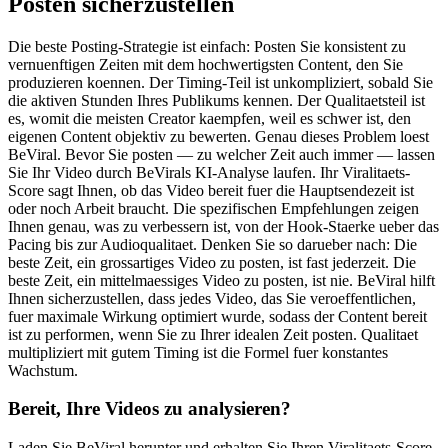
Posten sicherzustellen
Die beste Posting-Strategie ist einfach: Posten Sie konsistent zu
vernuenftigen Zeiten mit dem hochwertigsten Content, den Sie
produzieren koennen. Der Timing-Teil ist unkompliziert, sobald Sie
die aktiven Stunden Ihres Publikums kennen. Der Qualitaetsteil ist
es, womit die meisten Creator kaempfen, weil es schwer ist, den
eigenen Content objektiv zu bewerten. Genau dieses Problem loest
BeViral. Bevor Sie posten — zu welcher Zeit auch immer — lassen
Sie Ihr Video durch BeVirals KI-Analyse laufen. Ihr Viralitaets-
Score sagt Ihnen, ob das Video bereit fuer die Hauptsendezeit ist
oder noch Arbeit braucht. Die spezifischen Empfehlungen zeigen
Ihnen genau, was zu verbessern ist, von der Hook-Staerke ueber das
Pacing bis zur Audioqualitaet. Denken Sie so darueber nach: Die
beste Zeit, ein grossartiges Video zu posten, ist fast jederzeit. Die
beste Zeit, ein mittelmaessiges Video zu posten, ist nie. BeViral hilft
Ihnen sicherzustellen, dass jedes Video, das Sie veroeffentlichen,
fuer maximale Wirkung optimiert wurde, sodass der Content bereit
ist zu performen, wenn Sie zu Ihrer idealen Zeit posten. Qualitaet
multipliziert mit gutem Timing ist die Formel fuer konstantes
Wachstum.
Bereit, Ihre Videos zu analysieren?
Laden Sie BeViral herunter und erhalten Sie Ihren Viralitaets-Score,