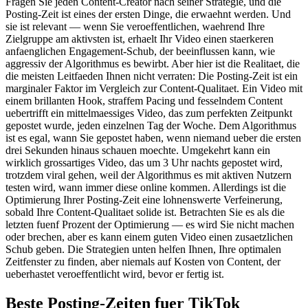
Fragen Sie jeden Content-Creator nach seiner Strategie, und die
Posting-Zeit ist eines der ersten Dinge, die erwaehnt werden. Und
sie ist relevant — wenn Sie veroeffentlichen, waehrend Ihre
Zielgruppe am aktivsten ist, erhaelt Ihr Video einen staerkeren
anfaenglichen Engagement-Schub, der beeinflussen kann, wie
aggressiv der Algorithmus es bewirbt. Aber hier ist die Realitaet, die
die meisten Leitfaeden Ihnen nicht verraten: Die Posting-Zeit ist ein
marginaler Faktor im Vergleich zur Content-Qualitaet. Ein Video mit
einem brillanten Hook, straffem Pacing und fesselndem Content
uebertrifft ein mittelmaessiges Video, das zum perfekten Zeitpunkt
gepostet wurde, jeden einzelnen Tag der Woche. Dem Algorithmus
ist es egal, wann Sie gepostet haben, wenn niemand ueber die ersten
drei Sekunden hinaus schauen moechte. Umgekehrt kann ein
wirklich grossartiges Video, das um 3 Uhr nachts gepostet wird,
trotzdem viral gehen, weil der Algorithmus es mit aktiven Nutzern
testen wird, wann immer diese online kommen. Allerdings ist die
Optimierung Ihrer Posting-Zeit eine lohnenswerte Verfeinerung,
sobald Ihre Content-Qualitaet solide ist. Betrachten Sie es als die
letzten fuenf Prozent der Optimierung — es wird Sie nicht machen
oder brechen, aber es kann einem guten Video einen zusaetzlichen
Schub geben. Die Strategien unten helfen Ihnen, Ihre optimalen
Zeitfenster zu finden, aber niemals auf Kosten von Content, der
ueberhastet veroeffentlicht wird, bevor er fertig ist.
Beste Posting-Zeiten fuer TikTok