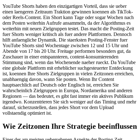
YouTube Shorts haben den einzigartigen Vorteil, dass sie ueber
einen laengeren Zeitraum Traktion gewinnen koennen als TikTok-
oder Reels-Content. Ein Short kann Tage oder sogar Wochen nach
dem Posten weiterhin Aufrufe ansammeln, da der Algorithmus es
weiterhin mit neuen Zielgruppen testet. Das macht die Posting-Zeit
fuer Shorts weniger kritisch als fuer andere Plattformen. Dennoch
hilft anfaengliche Dynamik. Die staerksten Posting-Fenster fuer
YouTube Shorts sind Wochentage zwischen 12 und 15 Uhr und
Abende von 17 bis 20 Uhr. Freitage performen besonders gut, da
Zuschauer in einer entspannteren, content-konsumierenden
Stimmung sind, wenn das Wochenende naeher rueckt. Da YouTube
eine globale Plattform mit erheblicher suchgesteuerter Entdeckung
ist, koennen Ihre Shorts Zielgruppen in vielen Zeitzonen erreichen,
unabhaengig davon, wann Sie posten. Wenn Ihr Content
hauptsaechlich auf Deutsch oder Englisch ist, erreichen Sie
wahrscheinlich Zielgruppen in Europa, Nordamerika und anderen
Regionen — das bedeutet, es gibt fast immer ein aktives Publikum
irgendwo. Konzentrieren Sie sich weniger auf das Timing und mehr
darauf, sicherzustellen, dass jedes Short vor dem Upload
vollstaendig optimiert ist.
Wie Zeitzonen Ihre Strategie beeinflussen
Einer der am meisten uebersehenen Aspekte der Posting-Zeit-