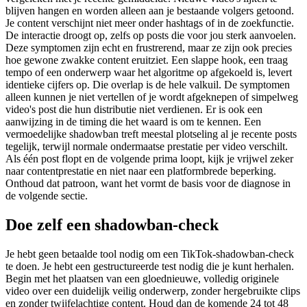
blijven hangen en worden alleen aan je bestaande volgers getoond.
Je content verschijnt niet meer onder hashtags of in de zoekfunctie.
De interactie droogt op, zelfs op posts die voor jou sterk aanvoelen.
Deze symptomen zijn echt en frustrerend, maar ze zijn ook precies
hoe gewone zwakke content eruitziet. Een slappe hook, een traag
tempo of een onderwerp waar het algoritme op afgekoeld is, levert
identieke cijfers op. Die overlap is de hele valkuil. De symptomen
alleen kunnen je niet vertellen of je wordt afgeknepen of simpelweg
video's post die hun distributie niet verdienen. Er is ook een
aanwijzing in de timing die het waard is om te kennen. Een
vermoedelijke shadowban treft meestal plotseling al je recente posts
tegelijk, terwijl normale ondermaatse prestatie per video verschilt.
Als één post flopt en de volgende prima loopt, kijk je vrijwel zeker
naar contentprestatie en niet naar een platformbrede beperking.
Onthoud dat patroon, want het vormt de basis voor de diagnose in
de volgende sectie.
Doe zelf een shadowban-check
Je hebt geen betaalde tool nodig om een TikTok-shadowban-check
te doen. Je hebt een gestructureerde test nodig die je kunt herhalen.
Begin met het plaatsen van een gloednieuwe, volledig originele
video over een duidelijk veilig onderwerp, zonder hergebruikte clips
en zonder twijfelachtige content. Houd dan de komende 24 tot 48