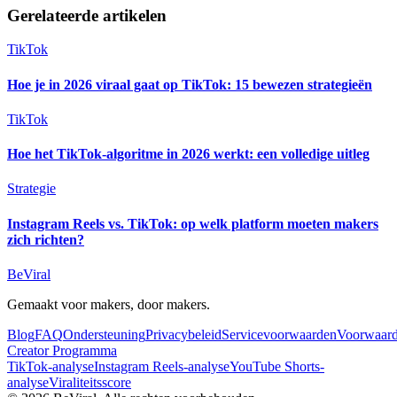
Gerelateerde artikelen
TikTok
Hoe je in 2026 viraal gaat op TikTok: 15 bewezen strategieën
TikTok
Hoe het TikTok-algoritme in 2026 werkt: een volledige uitleg
Strategie
Instagram Reels vs. TikTok: op welk platform moeten makers
zich richten?
BeViral
Gemaakt voor makers, door makers.
Blog
FAQ
Ondersteuning
Privacybeleid
Servicevoorwaarden
Voorwaar
Creator Programma
TikTok-analyse
Instagram Reels-analyse
YouTube Shorts-
analyse
Viraliteitsscore