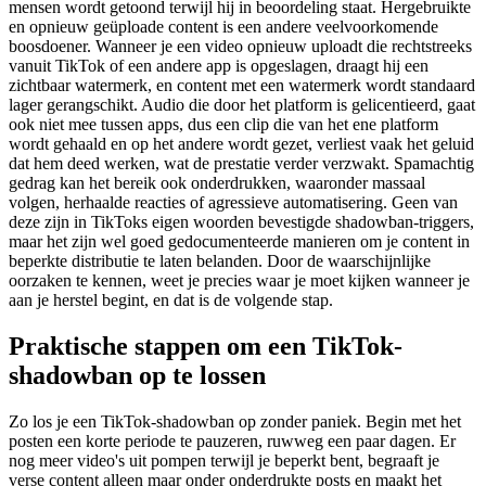
mensen wordt getoond terwijl hij in beoordeling staat. Hergebruikte
en opnieuw geüploade content is een andere veelvoorkomende
boosdoener. Wanneer je een video opnieuw uploadt die rechtstreeks
vanuit TikTok of een andere app is opgeslagen, draagt hij een
zichtbaar watermerk, en content met een watermerk wordt standaard
lager gerangschikt. Audio die door het platform is gelicentieerd, gaat
ook niet mee tussen apps, dus een clip die van het ene platform
wordt gehaald en op het andere wordt gezet, verliest vaak het geluid
dat hem deed werken, wat de prestatie verder verzwakt. Spamachtig
gedrag kan het bereik ook onderdrukken, waaronder massaal
volgen, herhaalde reacties of agressieve automatisering. Geen van
deze zijn in TikToks eigen woorden bevestigde shadowban-triggers,
maar het zijn wel goed gedocumenteerde manieren om je content in
beperkte distributie te laten belanden. Door de waarschijnlijke
oorzaken te kennen, weet je precies waar je moet kijken wanneer je
aan je herstel begint, en dat is de volgende stap.
Praktische stappen om een TikTok-
shadowban op te lossen
Zo los je een TikTok-shadowban op zonder paniek. Begin met het
posten een korte periode te pauzeren, ruwweg een paar dagen. Er
nog meer video's uit pompen terwijl je beperkt bent, begraaft je
verse content alleen maar onder onderdrukte posts en maakt het