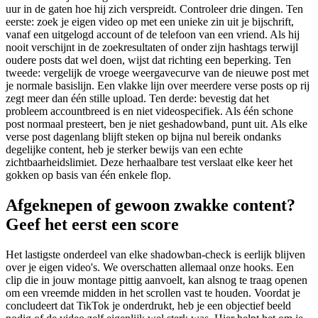
uur in de gaten hoe hij zich verspreidt. Controleer drie dingen. Ten
eerste: zoek je eigen video op met een unieke zin uit je bijschrift,
vanaf een uitgelogd account of de telefoon van een vriend. Als hij
nooit verschijnt in de zoekresultaten of onder zijn hashtags terwijl
oudere posts dat wel doen, wijst dat richting een beperking. Ten
tweede: vergelijk de vroege weergavecurve van de nieuwe post met
je normale basislijn. Een vlakke lijn over meerdere verse posts op rij
zegt meer dan één stille upload. Ten derde: bevestig dat het
probleem accountbreed is en niet videospecifiek. Als één schone
post normaal presteert, ben je niet geshadowband, punt uit. Als elke
verse post dagenlang blijft steken op bijna nul bereik ondanks
degelijke content, heb je sterker bewijs van een echte
zichtbaarheidslimiet. Deze herhaalbare test verslaat elke keer het
gokken op basis van één enkele flop.
Afgeknepen of gewoon zwakke content?
Geef het eerst een score
Het lastigste onderdeel van elke shadowban-check is eerlijk blijven
over je eigen video's. We overschatten allemaal onze hooks. Een
clip die in jouw montage pittig aanvoelt, kan alsnog te traag openen
om een vreemde midden in het scrollen vast te houden. Voordat je
concludeert dat TikTok je onderdrukt, heb je een objectief beeld