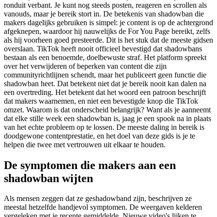
ronduit verbant. Je kunt nog steeds posten, reageren en scrollen als
vanouds, maar je bereik stort in. De betekenis van shadowban die
makers dagelijks gebruiken is simpel: je content is op de achtergrond
afgeknepen, waardoor hij nauwelijks de For You Page bereikt, zelfs
als hij voorheen goed presteerde. Dit is het stuk dat de meeste gidsen
overslaan. TikTok heeft nooit officieel bevestigd dat shadowbans
bestaan als een benoemde, doelbewuste straf. Het platform spreekt
over het verwijderen of beperken van content die zijn
communityrichtlijnen schendt, maar het publiceert geen functie die
shadowban heet. Dat betekent niet dat je bereik nooit kan dalen na
een overtreding. Het betekent dat het woord een patroon beschrijft
dat makers waarnemen, en niet een bevestigde knop die TikTok
omzet. Waarom is dat onderscheid belangrijk? Want als je aanneemt
dat elke stille week een shadowban is, jaag je een spook na in plaats
van het echte probleem op te lossen. De meeste daling in bereik is
doodgewone contentprestatie, en het doel van deze gids is je te
helpen die twee met vertrouwen uit elkaar te houden.
De symptomen die makers aan een
shadowban wijten
Als mensen zeggen dat ze geshadowband zijn, beschrijven ze
meestal hetzelfde handjevol symptomen. De weergaven kelderen
vergeleken met je recente gemiddelde. Nieuwe video's lijken te