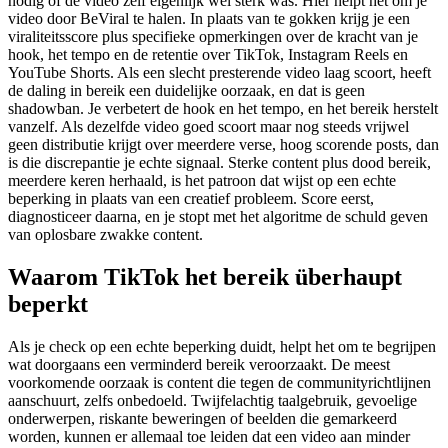
nodig of de video zelf eigenlijk wel sterk was. Hier helpt het om je
video door BeViral te halen. In plaats van te gokken krijg je een
viraliteitsscore plus specifieke opmerkingen over de kracht van je
hook, het tempo en de retentie over TikTok, Instagram Reels en
YouTube Shorts. Als een slecht presterende video laag scoort, heeft
de daling in bereik een duidelijke oorzaak, en dat is geen
shadowban. Je verbetert de hook en het tempo, en het bereik herstelt
vanzelf. Als dezelfde video goed scoort maar nog steeds vrijwel
geen distributie krijgt over meerdere verse, hoog scorende posts, dan
is die discrepantie je echte signaal. Sterke content plus dood bereik,
meerdere keren herhaald, is het patroon dat wijst op een echte
beperking in plaats van een creatief probleem. Score eerst,
diagnosticeer daarna, en je stopt met het algoritme de schuld geven
van oplosbare zwakke content.
Waarom TikTok het bereik überhaupt
beperkt
Als je check op een echte beperking duidt, helpt het om te begrijpen
wat doorgaans een verminderd bereik veroorzaakt. De meest
voorkomende oorzaak is content die tegen de communityrichtlijnen
aanschuurt, zelfs onbedoeld. Twijfelachtig taalgebruik, gevoelige
onderwerpen, riskante beweringen of beelden die gemarkeerd
worden, kunnen er allemaal toe leiden dat een video aan minder