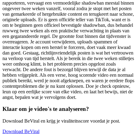
rapporteren, vervaagt een vermoedelijke shadowban meestal binnen
ongeveer twee weken vanzelf, vooral zodra je stopt met het posten
van gemarkeerde of hergebruikte content en terugkeert naar schone,
originele uploads. Er is geen officiële teller van TikTok, want er is
om te beginnen geen officieel bevestigde shadowban, dus behandel
ruwweg twee weken als een praktische verwachting in plaats van
een gegarandeerde regel. De grootste fout binnen dat tijdvenster is
overreageren. Je account verwijderen, uploads spammen of
interactie kopen om een herstel te forceren, doet vaak meer kwaad
dan goed. Gestaag, richtlijnvriendelijk posten is wat het vertrouwen
na verloop van tijd herstelt. Als je bereik in die twee weken stilletjes
weer omhoog klimt, is het probleem precies opgelost zoals
verwacht. De andere fout is bezorgd blijven terwijl de data je al
hebben vrijgepleit. Als een verse, hoog scorende video een normaal
publiek bereikt, werd je nooit afgeknepen, en waren je eerdere flops
contentproblemen die je nu kunt oplossen. Doe je check opnieuw,
leun op een eerlijke score van elke video, en laat het bewijs, niet de
angst, bepalen wat je vervolgens doet.
Klaar om je video's te analyseren?
Download BeViral en krijg je viraliteitsscore voordat je post.
Download BeViral