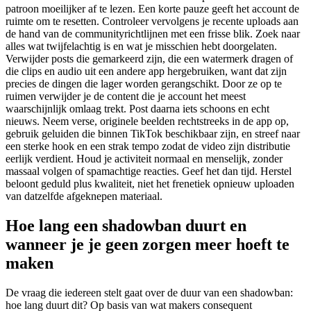
patroon moeilijker af te lezen. Een korte pauze geeft het account de
ruimte om te resetten. Controleer vervolgens je recente uploads aan
de hand van de communityrichtlijnen met een frisse blik. Zoek naar
alles wat twijfelachtig is en wat je misschien hebt doorgelaten.
Verwijder posts die gemarkeerd zijn, die een watermerk dragen of
die clips en audio uit een andere app hergebruiken, want dat zijn
precies de dingen die lager worden gerangschikt. Door ze op te
ruimen verwijder je de content die je account het meest
waarschijnlijk omlaag trekt. Post daarna iets schoons en echt
nieuws. Neem verse, originele beelden rechtstreeks in de app op,
gebruik geluiden die binnen TikTok beschikbaar zijn, en streef naar
een sterke hook en een strak tempo zodat de video zijn distributie
eerlijk verdient. Houd je activiteit normaal en menselijk, zonder
massaal volgen of spamachtige reacties. Geef het dan tijd. Herstel
beloont geduld plus kwaliteit, niet het frenetiek opnieuw uploaden
van datzelfde afgeknepen materiaal.
Hoe lang een shadowban duurt en
wanneer je je geen zorgen meer hoeft te
maken
De vraag die iedereen stelt gaat over de duur van een shadowban:
hoe lang duurt dit? Op basis van wat makers consequent