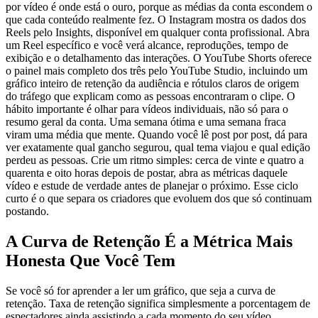
por vídeo é onde está o ouro, porque as médias da conta escondem o
que cada conteúdo realmente fez. O Instagram mostra os dados dos
Reels pelo Insights, disponível em qualquer conta profissional. Abra
um Reel específico e você verá alcance, reproduções, tempo de
exibição e o detalhamento das interações. O YouTube Shorts oferece
o painel mais completo dos três pelo YouTube Studio, incluindo um
gráfico inteiro de retenção da audiência e rótulos claros de origem
do tráfego que explicam como as pessoas encontraram o clipe. O
hábito importante é olhar para vídeos individuais, não só para o
resumo geral da conta. Uma semana ótima e uma semana fraca
viram uma média que mente. Quando você lê post por post, dá para
ver exatamente qual gancho segurou, qual tema viajou e qual edição
perdeu as pessoas. Crie um ritmo simples: cerca de vinte e quatro a
quarenta e oito horas depois de postar, abra as métricas daquele
vídeo e estude de verdade antes de planejar o próximo. Esse ciclo
curto é o que separa os criadores que evoluem dos que só continuam
postando.
A Curva de Retenção É a Métrica Mais
Honesta Que Você Tem
Se você só for aprender a ler um gráfico, que seja a curva de
retenção. Taxa de retenção significa simplesmente a porcentagem de
espectadores ainda assistindo a cada momento do seu vídeo,