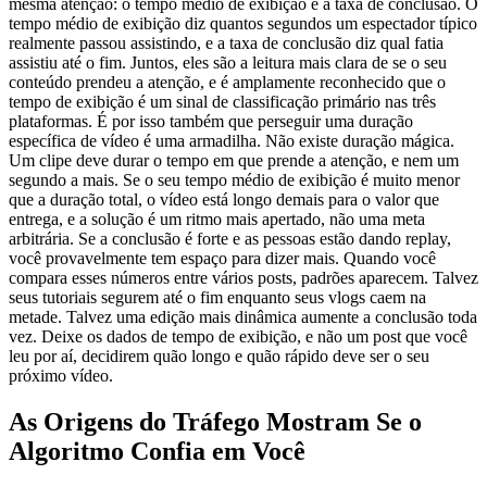
mesma atenção: o tempo médio de exibição e a taxa de conclusão. O
tempo médio de exibição diz quantos segundos um espectador típico
realmente passou assistindo, e a taxa de conclusão diz qual fatia
assistiu até o fim. Juntos, eles são a leitura mais clara de se o seu
conteúdo prendeu a atenção, e é amplamente reconhecido que o
tempo de exibição é um sinal de classificação primário nas três
plataformas. É por isso também que perseguir uma duração
específica de vídeo é uma armadilha. Não existe duração mágica.
Um clipe deve durar o tempo em que prende a atenção, e nem um
segundo a mais. Se o seu tempo médio de exibição é muito menor
que a duração total, o vídeo está longo demais para o valor que
entrega, e a solução é um ritmo mais apertado, não uma meta
arbitrária. Se a conclusão é forte e as pessoas estão dando replay,
você provavelmente tem espaço para dizer mais. Quando você
compara esses números entre vários posts, padrões aparecem. Talvez
seus tutoriais segurem até o fim enquanto seus vlogs caem na
metade. Talvez uma edição mais dinâmica aumente a conclusão toda
vez. Deixe os dados de tempo de exibição, e não um post que você
leu por aí, decidirem quão longo e quão rápido deve ser o seu
próximo vídeo.
As Origens do Tráfego Mostram Se o
Algoritmo Confia em Você