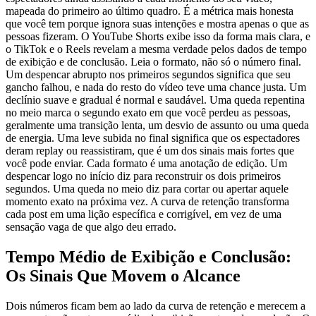
mapeada do primeiro ao último quadro. É a métrica mais honesta
que você tem porque ignora suas intenções e mostra apenas o que as
pessoas fizeram. O YouTube Shorts exibe isso da forma mais clara, e
o TikTok e o Reels revelam a mesma verdade pelos dados de tempo
de exibição e de conclusão. Leia o formato, não só o número final.
Um despencar abrupto nos primeiros segundos significa que seu
gancho falhou, e nada do resto do vídeo teve uma chance justa. Um
declínio suave e gradual é normal e saudável. Uma queda repentina
no meio marca o segundo exato em que você perdeu as pessoas,
geralmente uma transição lenta, um desvio de assunto ou uma queda
de energia. Uma leve subida no final significa que os espectadores
deram replay ou reassistiram, que é um dos sinais mais fortes que
você pode enviar. Cada formato é uma anotação de edição. Um
despencar logo no início diz para reconstruir os dois primeiros
segundos. Uma queda no meio diz para cortar ou apertar aquele
momento exato na próxima vez. A curva de retenção transforma
cada post em uma lição específica e corrigível, em vez de uma
sensação vaga de que algo deu errado.
Tempo Médio de Exibição e Conclusão:
Os Sinais Que Movem o Alcance
Dois números ficam bem ao lado da curva de retenção e merecem a