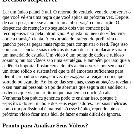
Ler um único painel é útil. O retorno de verdade vem de converter o
que você vê em uma regra que você aplica na próxima vez. Depois
de cada post, force-se a anotar uma observação e uma ação. O
despencar de retenção no segundo dois vira comece pela
recompensa, não pela introdução. A queda no meio do vídeo vira
corte a transição lenta. A enxurrada de tráfego do perfil vira o
gancho precisa pegar mais rápido para conquistar o feed. Faça isso
com consistência e suas métricas deixam de ser um placar e viram
um material de estudo. Um vídeo é um ponto de dados e ruidoso
sozinho; muitos vídeos são uma estratégia. É também por isso que a
cadência importa. Postar cerca de três a cinco vezes por semana é
um ritmo sólido e sustentável que te dá amostras suficientes para
identificar padrões reais, em vez de exagerar a reação a um clipe
sortudo ou azarado. Ao longo das semanas, essas anotações revelam
o seu manual pessoal: o tipo de abertura que segura sua audiência,
os temas que viajam, o ritmo que mantém a conclusão alta.
Nenhuma boa prática genérica pode te ensinar isso, porque é
específico do seu nicho e dos seus espectadores. Ler suas métricas
como um profissional é, na real, só esse hábito, repetido, até o
próximo vídeo ficar mais fácil de fazer e mais difícil de ignorar.
Pronto para Analisar Seus Vídeos?