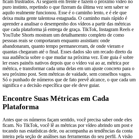
ficam frustrados. Aí seguem em frente e fazem o próximo vídeo no
puro instinto, repetindo o que fizeram da última vez sem saber se
aquilo realmente funcionou. Esse é o caminho lento, e é ele que
deixa muita gente talentosa estagnada. O caminho mais rápido é
aprender a analisar o desempenho dos vídeos a partir das métricas
que cada plataforma já entrega de graça. TikTok, Instagram Reels e
YouTube Shorts mostram um detalhamento completo de como
pessoas reais se comportaram enquanto assistiam: onde
abandonaram, quanto tempo permaneceram, de onde vieram e
quantas chegaram até o final. Esses dados são um recado direto da
sua audiência sobre o que mudar na próxima vez. Este guia é sobre
ler esses painéis nativos depois que o vídeo vai ao ar, métrica por
métrica, e transformar cada uma delas em um ajuste concreto para o
seu próximo post. Sem métricas de vaidade, sem conselhos vagos.
Só o punhado de números que de fato prevê alcance, o que cada um
significa e a decisão específica que ele deve guiar.
Encontre Suas Métricas em Cada
Plataforma
Antes que os números façam sentido, você precisa saber onde eles
ficam. No TikTok, você lê as métricas por vídeo abrindo um post e
tocando nas estatísticas dele, ou acompanha as tendências da conta
inteira pela seção de análises nas ferramentas do seu perfil. A visão