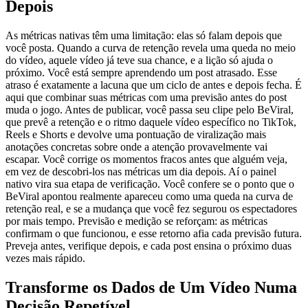
Depois
As métricas nativas têm uma limitação: elas só falam depois que
você posta. Quando a curva de retenção revela uma queda no meio
do vídeo, aquele vídeo já teve sua chance, e a lição só ajuda o
próximo. Você está sempre aprendendo um post atrasado. Esse
atraso é exatamente a lacuna que um ciclo de antes e depois fecha. É
aqui que combinar suas métricas com uma previsão antes do post
muda o jogo. Antes de publicar, você passa seu clipe pelo BeViral,
que prevê a retenção e o ritmo daquele vídeo específico no TikTok,
Reels e Shorts e devolve uma pontuação de viralização mais
anotações concretas sobre onde a atenção provavelmente vai
escapar. Você corrige os momentos fracos antes que alguém veja,
em vez de descobri-los nas métricas um dia depois. Aí o painel
nativo vira sua etapa de verificação. Você confere se o ponto que o
BeViral apontou realmente apareceu como uma queda na curva de
retenção real, e se a mudança que você fez segurou os espectadores
por mais tempo. Previsão e medição se reforçam: as métricas
confirmam o que funcionou, e esse retorno afia cada previsão futura.
Preveja antes, verifique depois, e cada post ensina o próximo duas
vezes mais rápido.
Transforme os Dados de Um Vídeo Numa
Decisão Repetível