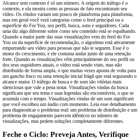
Alcance sem contexto é só um número. A origem do tráfego é o
contexto, e ela mostra como as pessoas de fato encontraram seu
vídeo. Os rótulos variam um pouco de plataforma para plataforma,
mas em geral você verá categorias como o feed principal ou a
superfície do For You, seu perfil, busca, sons e seguidores. Cada
uma diz algo diferente sobre como seu conteúdo está se espalhando.
Quando a maior parte das suas visualizações vem do feed do For
You ou da superfície de recomendação, o algoritmo está ativamente
empurrando seu vídeo para pessoas que não te seguem. Esse é o
motor do crescimento, e ele costuma andar junto de uma retenção
forte. Quando as visualizações vêm principalmente do seu perfil ou
dos seus seguidores atuais, o vídeo está sendo visto, mas não
distribuído de forma ampla, o que muitas vezes aponta de volta para
um gancho fraco ou uma retenção inicial frágil que está segurando o
alcance maior. O tráfego de busca e de som são vitórias mais
silenciosas que vale a pena notar. Visualizações vindas da busca
significam que seu tema e suas legendas são encontráveis, o que se
acumula com o tempo. Visualizações vindas de um som significam
que você escolheu um áudio com momento. Leia esse detalhamento
para diagnosticar o problema real: um problema de distribuição e um
problema de engajamento parecem idênticos no número de
visualizações, mas pedem soluções completamente diferentes.
Feche o Ciclo: Preveja Antes, Verifique