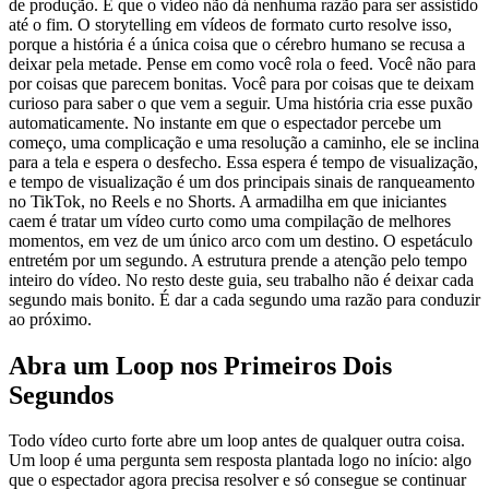
de produção. É que o vídeo não dá nenhuma razão para ser assistido
até o fim. O storytelling em vídeos de formato curto resolve isso,
porque a história é a única coisa que o cérebro humano se recusa a
deixar pela metade. Pense em como você rola o feed. Você não para
por coisas que parecem bonitas. Você para por coisas que te deixam
curioso para saber o que vem a seguir. Uma história cria esse puxão
automaticamente. No instante em que o espectador percebe um
começo, uma complicação e uma resolução a caminho, ele se inclina
para a tela e espera o desfecho. Essa espera é tempo de visualização,
e tempo de visualização é um dos principais sinais de ranqueamento
no TikTok, no Reels e no Shorts. A armadilha em que iniciantes
caem é tratar um vídeo curto como uma compilação de melhores
momentos, em vez de um único arco com um destino. O espetáculo
entretém por um segundo. A estrutura prende a atenção pelo tempo
inteiro do vídeo. No resto deste guia, seu trabalho não é deixar cada
segundo mais bonito. É dar a cada segundo uma razão para conduzir
ao próximo.
Abra um Loop nos Primeiros Dois
Segundos
Todo vídeo curto forte abre um loop antes de qualquer outra coisa.
Um loop é uma pergunta sem resposta plantada logo no início: algo
que o espectador agora precisa resolver e só consegue se continuar