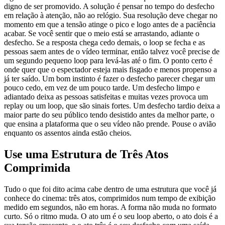
digno de ser promovido. A solução é pensar no tempo do desfecho
em relação à atenção, não ao relógio. Sua resolução deve chegar no
momento em que a tensão atinge o pico e logo antes de a paciência
acabar. Se você sentir que o meio está se arrastando, adiante o
desfecho. Se a resposta chega cedo demais, o loop se fecha e as
pessoas saem antes de o vídeo terminar, então talvez você precise de
um segundo pequeno loop para levá-las até o fim. O ponto certo é
onde quer que o espectador esteja mais fisgado e menos propenso a
já ter saído. Um bom instinto é fazer o desfecho parecer chegar um
pouco cedo, em vez de um pouco tarde. Um desfecho limpo e
adiantado deixa as pessoas satisfeitas e muitas vezes provoca um
replay ou um loop, que são sinais fortes. Um desfecho tardio deixa a
maior parte do seu público tendo desistido antes da melhor parte, o
que ensina a plataforma que o seu vídeo não prende. Pouse o avião
enquanto os assentos ainda estão cheios.
Use uma Estrutura de Três Atos
Comprimida
Tudo o que foi dito acima cabe dentro de uma estrutura que você já
conhece do cinema: três atos, comprimidos num tempo de exibição
medido em segundos, não em horas. A forma não muda no formato
curto. Só o ritmo muda. O ato um é o seu loop aberto, o ato dois é a