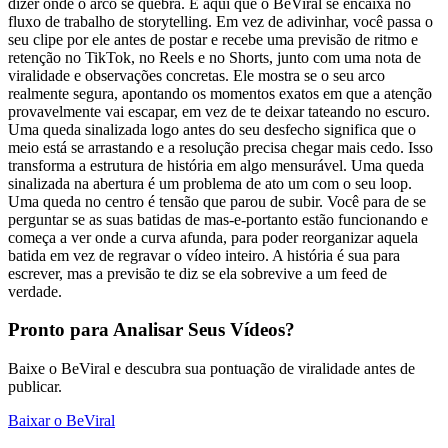
dizer onde o arco se quebra. É aqui que o BeViral se encaixa no
fluxo de trabalho de storytelling. Em vez de adivinhar, você passa o
seu clipe por ele antes de postar e recebe uma previsão de ritmo e
retenção no TikTok, no Reels e no Shorts, junto com uma nota de
viralidade e observações concretas. Ele mostra se o seu arco
realmente segura, apontando os momentos exatos em que a atenção
provavelmente vai escapar, em vez de te deixar tateando no escuro.
Uma queda sinalizada logo antes do seu desfecho significa que o
meio está se arrastando e a resolução precisa chegar mais cedo. Isso
transforma a estrutura de história em algo mensurável. Uma queda
sinalizada na abertura é um problema de ato um com o seu loop.
Uma queda no centro é tensão que parou de subir. Você para de se
perguntar se as suas batidas de mas-e-portanto estão funcionando e
começa a ver onde a curva afunda, para poder reorganizar aquela
batida em vez de regravar o vídeo inteiro. A história é sua para
escrever, mas a previsão te diz se ela sobrevive a um feed de
verdade.
Pronto para Analisar Seus Vídeos?
Baixe o BeViral e descubra sua pontuação de viralidade antes de
publicar.
Baixar o BeViral