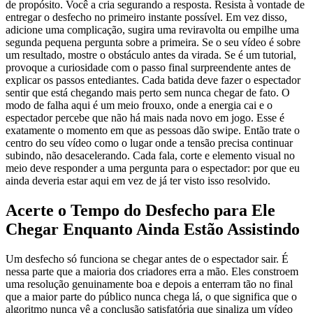
de propósito. Você a cria segurando a resposta. Resista à vontade de
entregar o desfecho no primeiro instante possível. Em vez disso,
adicione uma complicação, sugira uma reviravolta ou empilhe uma
segunda pequena pergunta sobre a primeira. Se o seu vídeo é sobre
um resultado, mostre o obstáculo antes da virada. Se é um tutorial,
provoque a curiosidade com o passo final surpreendente antes de
explicar os passos entediantes. Cada batida deve fazer o espectador
sentir que está chegando mais perto sem nunca chegar de fato. O
modo de falha aqui é um meio frouxo, onde a energia cai e o
espectador percebe que não há mais nada novo em jogo. Esse é
exatamente o momento em que as pessoas dão swipe. Então trate o
centro do seu vídeo como o lugar onde a tensão precisa continuar
subindo, não desacelerando. Cada fala, corte e elemento visual no
meio deve responder a uma pergunta para o espectador: por que eu
ainda deveria estar aqui em vez de já ter visto isso resolvido.
Acerte o Tempo do Desfecho para Ele
Chegar Enquanto Ainda Estão Assistindo
Um desfecho só funciona se chegar antes de o espectador sair. É
nessa parte que a maioria dos criadores erra a mão. Eles constroem
uma resolução genuinamente boa e depois a enterram tão no final
que a maior parte do público nunca chega lá, o que significa que o
algoritmo nunca vê a conclusão satisfatória que sinaliza um vídeo