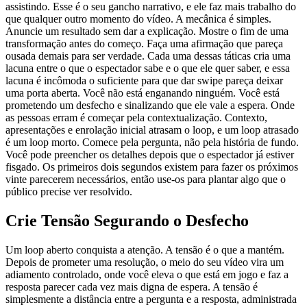
assistindo. Esse é o seu gancho narrativo, e ele faz mais trabalho do
que qualquer outro momento do vídeo. A mecânica é simples.
Anuncie um resultado sem dar a explicação. Mostre o fim de uma
transformação antes do começo. Faça uma afirmação que pareça
ousada demais para ser verdade. Cada uma dessas táticas cria uma
lacuna entre o que o espectador sabe e o que ele quer saber, e essa
lacuna é incômoda o suficiente para que dar swipe pareça deixar
uma porta aberta. Você não está enganando ninguém. Você está
prometendo um desfecho e sinalizando que ele vale a espera. Onde
as pessoas erram é começar pela contextualização. Contexto,
apresentações e enrolação inicial atrasam o loop, e um loop atrasado
é um loop morto. Comece pela pergunta, não pela história de fundo.
Você pode preencher os detalhes depois que o espectador já estiver
fisgado. Os primeiros dois segundos existem para fazer os próximos
vinte parecerem necessários, então use-os para plantar algo que o
público precise ver resolvido.
Crie Tensão Segurando o Desfecho
Um loop aberto conquista a atenção. A tensão é o que a mantém.
Depois de prometer uma resolução, o meio do seu vídeo vira um
adiamento controlado, onde você eleva o que está em jogo e faz a
resposta parecer cada vez mais digna de espera. A tensão é
simplesmente a distância entre a pergunta e a resposta, administrada