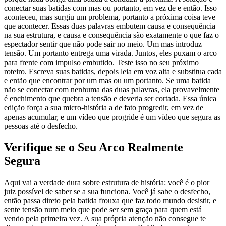
conectar suas batidas com mas ou portanto, em vez de e então. Isso
aconteceu, mas surgiu um problema, portanto a próxima coisa teve
que acontecer. Essas duas palavras embutem causa e consequência
na sua estrutura, e causa e consequência são exatamente o que faz o
espectador sentir que não pode sair no meio. Um mas introduz
tensão. Um portanto entrega uma virada. Juntos, eles puxam o arco
para frente com impulso embutido. Teste isso no seu próximo
roteiro. Escreva suas batidas, depois leia em voz alta e substitua cada
e então que encontrar por um mas ou um portanto. Se uma batida
não se conectar com nenhuma das duas palavras, ela provavelmente
é enchimento que quebra a tensão e deveria ser cortada. Essa única
edição força a sua micro-história a de fato progredir, em vez de
apenas acumular, e um vídeo que progride é um vídeo que segura as
pessoas até o desfecho.
Verifique se o Seu Arco Realmente
Segura
Aqui vai a verdade dura sobre estrutura de história: você é o pior
juiz possível de saber se a sua funciona. Você já sabe o desfecho,
então passa direto pela batida frouxa que faz todo mundo desistir, e
sente tensão num meio que pode ser sem graça para quem está
vendo pela primeira vez. A sua própria atenção não consegue te