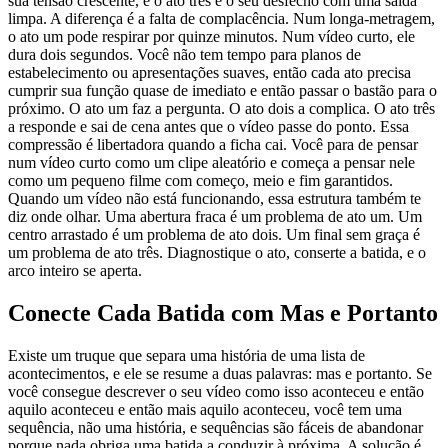
sua tensão crescente, e o ato três é o seu desfecho com uma saída
limpa. A diferença é a falta de complacência. Num longa-metragem,
o ato um pode respirar por quinze minutos. Num vídeo curto, ele
dura dois segundos. Você não tem tempo para planos de
estabelecimento ou apresentações suaves, então cada ato precisa
cumprir sua função quase de imediato e então passar o bastão para o
próximo. O ato um faz a pergunta. O ato dois a complica. O ato três
a responde e sai de cena antes que o vídeo passe do ponto. Essa
compressão é libertadora quando a ficha cai. Você para de pensar
num vídeo curto como um clipe aleatório e começa a pensar nele
como um pequeno filme com começo, meio e fim garantidos.
Quando um vídeo não está funcionando, essa estrutura também te
diz onde olhar. Uma abertura fraca é um problema de ato um. Um
centro arrastado é um problema de ato dois. Um final sem graça é
um problema de ato três. Diagnostique o ato, conserte a batida, e o
arco inteiro se aperta.
Conecte Cada Batida com Mas e Portanto
Existe um truque que separa uma história de uma lista de
acontecimentos, e ele se resume a duas palavras: mas e portanto. Se
você consegue descrever o seu vídeo como isso aconteceu e então
aquilo aconteceu e então mais aquilo aconteceu, você tem uma
sequência, não uma história, e sequências são fáceis de abandonar
porque nada obriga uma batida a conduzir à próxima. A solução é