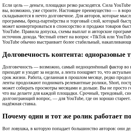
Если цель — деньги, площадки резко расходятся. Сила YouTube
вы, возможно, уже строите. Настоящее преимущество — в воро
складываются в нечто долговечное. Для авторов, которые мысл
программы, бренд-партнёрства и торговый слой, который быст
может конвертироваться в спонсорство и продажи товаров быс
YouTube. Правила допуска, схемы выплат и авторские програм
источник дохода. Честный ответ на вопрос «TikTok или YouTube
YouTube обычно выстраивает более стабильный, накапливающи
Долговечность контента: одноразовые 
Долговечность — возможно, самый недооценённый фактор во вс
приходят и уходят за недели, а лента поощряет то, что актуаль
срок жизни. Работа, сделанная в прошлом месяце, редко продо
ленты продолжают поднимать релевантные ролики, Short, пост
может собирать просмотры месяцами и дольше. Вы не просто го
что вы делаете для каждой площадки. Срочный, трендовый, си
долгоиграющий вопрос, — для YouTube, где он хорошо стареет
надёжная ставка.
Почему один и тот же ролик работает п
Вот ловушка, в которую попадает большинство авторов: они де