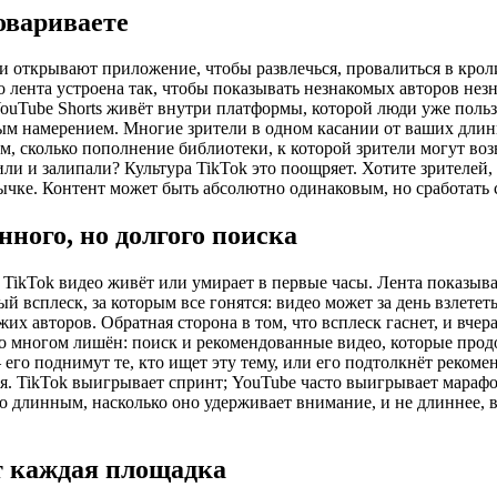
говариваете
 открывают приложение, чтобы развлечься, провалиться в кроли
 лента устроена так, чтобы показывать незнакомых авторов незн
 YouTube Shorts живёт внутри платформы, которой люди уже поль
ным намерением. Многие зрители в одном касании от ваших длин
м, сколько пополнение библиотеки, к которой зрители могут воз
или и залипали? Культура TikTok это поощряет. Хотите зрителе
ычке. Контент может быть абсолютно одинаковым, но сработать с
ного, но долгого поиска
TikTok видео живёт или умирает в первые часы. Лента показыв
ый всплеск, за которым все гонятся: видео может за день взлете
их авторов. Обратная сторона в том, что всплеск гаснет, и вче
k во многом лишён: поиск и рекомендованные видео, которые прод
его поднимут те, кто ищет эту тему, или его подтолкнёт реком
ния. TikTok выигрывает спринт; YouTube часто выигрывает мара
 длинным, насколько оно удерживает внимание, и не длиннее, ве
т каждая площадка