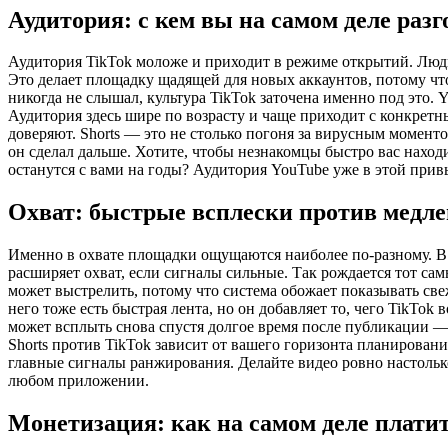
Аудитория: с кем вы на самом деле раз
Аудитория TikTok моложе и приходит в режиме открытий. Люди
Это делает площадку щадящей для новых аккаунтов, потому что
никогда не слышал, культура TikTok заточена именно под это.
Аудитория здесь шире по возрасту и чаще приходит с конкрет
доверяют. Shorts — это не столько погоня за вирусным моменто
он сделал дальше. Хотите, чтобы незнакомцы быстро вас наход
останутся с вами на годы? Аудитория YouTube уже в этой прив
Охват: быстрые всплески против медлен
Именно в охвате площадки ощущаются наиболее по-разному. В 
расширяет охват, если сигналы сильные. Так рождается тот сам
может выстрелить, потому что система обожает показывать свеж
него тоже есть быстрая лента, но он добавляет то, чего TikTo
может всплыть снова спустя долгое время после публикации — 
Shorts против TikTok зависит от вашего горизонта планирова
главные сигналы ранжирования. Делайте видео ровно настолько
любом приложении.
Монетизация: как на самом деле плати