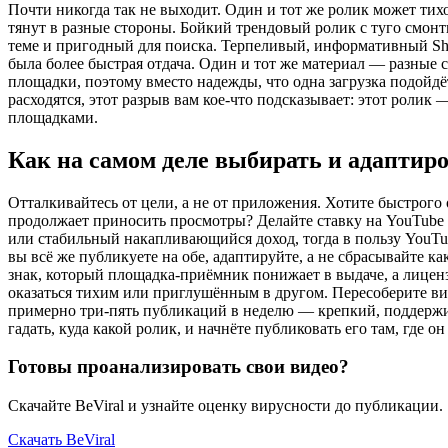
Почти никогда так не выходит. Один и тот же ролик может тих
тянут в разные стороны. Бойкий трендовый ролик с туго смонт
теме и пригодный для поиска. Терпеливый, информативный Sho
была более быстрая отдача. Один и тот же материал — разные с
площадки, поэтому вместо надежды, что одна загрузка подойдёт 
расходятся, этот разрыв вам кое-что подсказывает: этот ролик 
площадками.
Как на самом деле выбирать и адаптир
Отталкивайтесь от цели, а не от приложения. Хотите быстрого о
продолжает приносить просмотры? Делайте ставку на YouTube 
или стабильный накапливающийся доход, тогда в пользу YouTu
вы всё же публикуете на обе, адаптируйте, а не сбрасывайте 
знак, который площадка-приёмник понижает в выдаче, а лице
оказаться тихим или приглушённым в другом. Пересоберите вид
примерно три-пять публикаций в неделю — крепкий, поддержив
гадать, куда какой ролик, и начнёте публиковать его там, где о
Готовы проанализировать свои видео?
Скачайте BeViral и узнайте оценку вирусности до публикации.
Скачать BeViral