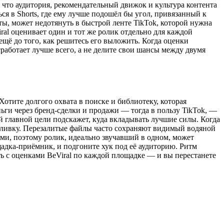
 что аудитория, рекомендательный движок и культура контента
ся в Shorts, где ему лучше подошёл бы угол, привязанный к
ы, может недотянуть в быстрой ленте TikTok, которой нужна
iral оценивает один и тот же ролик отдельно для каждой
 ещё до того, как решитесь его выложить. Когда оценки
 сработает лучше всего, а не делите свои шансы между двумя
Хотите долгого охвата в поиске и библиотеку, которая
ьги через бренд-сделки и продажи — тогда в пользу TikTok, —
 главной цели подскажет, куда вкладывать лучшие силы. Когда
езаливку. Перезалитые файлы часто сохраняют видимый водяной
ми, поэтому ролик, идеально звучавший в одном, может
щадка-приёмник, и подгоните хук под её аудиторию. Ритм
 с оценками BeViral по каждой площадке — и вы перестанете