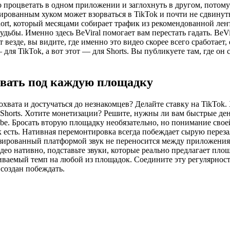
о процветать в одном приложении и заглохнуть в другом, потому
ированным хуком может взорваться в TikTok и почти не сдвинуть
rt, который месяцами собирает трафик из рекомендованной лент
удьбы. Именно здесь BeViral помогает вам перестать гадать. BeV
везде, вы видите, где именно это видео скорее всего сработает,
— для TikTok, а вот этот — для Shorts. Вы публикуете там, где он
овать под каждую площадку
хвата и достучаться до незнакомцев? Делайте ставку на TikTok. 
Shorts. Хотите монетизации? Решите, нужны ли вам быстрые ден
be. Бросать вторую площадку необязательно, но понимание своей
как есть. Нативная перемонтировка всегда побеждает сырую пер
нзированный платформой звук не переносится между приложения
ео нативно, подставьте звуки, которые реально предлагает пло
аемый темп на любой из площадок. Соедините эту регулярность
н создан побеждать.