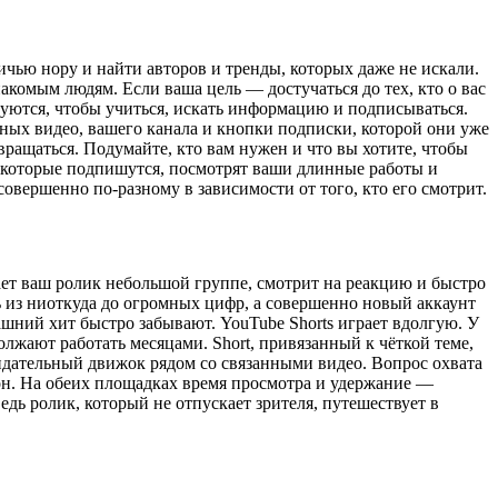
чью нору и найти авторов и тренды, которых даже не искали.
акомым людям. Если ваша цель — достучаться до тех, кто о вас
зуются, чтобы учиться, искать информацию и подписываться.
ных видео, вашего канала и кнопки подписки, которой они уже
вращаться. Подумайте, кто вам нужен и что вы хотите, чтобы
й, которые подпишутся, посмотрят ваши длинные работы и
овершенно по-разному в зависимости от того, кто его смотрит.
ает ваш ролик небольшой группе, смотрит на реакцию и быстро
ть из ниоткуда до огромных цифр, а совершенно новый аккаунт
рашний хит быстро забывают. YouTube Shorts играет вдолгую. У
олжают работать месяцами. Short, привязанный к чёткой теме,
ендательный движок рядом со связанными видео. Вопрос охвата
фон. На обеих площадках время просмотра и удержание —
дь ролик, который не отпускает зрителя, путешествует в