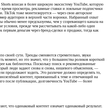
 Shorts вписан в более широкую экосистему YouTube, которую
де время просмотра, рекламные ставки и лояльные подписчики
ти. TikTok тоже монетизируется — через свои авторские
змер аудитории в верхней части воронки. Набранный охват
мы обычно менее предсказуемы, чем у созревающего канала на
е условия, прежде чем рассчитывать на какой-либо один
 к первым деньгам через бренд-сделки и продажи, тогда как
о своей сути. Тренды сменяются стремительно, звуки
ить момент, но это значит, что у большинства роликов короткий
орее как библиотека. Поскольку поиск и рекомендованные
орый люди задают снова и снова, нишевого объяснения, —
ели продолжают ходить. Это различие должно определять то,
ечнозелёный контент, привязанный к теме и отвечающий на
олго после публикации, долговечность YouTube — более
ают, что одинаковый контент означает одинаковый результат.