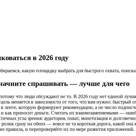
иковаться в 2026 году
збираемся, какую площадку выбрать для быстрого охвата, поиска 
 начните спрашивать — лучше для чего
 потому что люди обсуждают не то. В 2026 году нет единой лучш
 цель меняется в зависимости от того, что вам нужно: быстрый о
в ленте, которую формируют рекомендации, а не число подписчик
ит и как приносит деньги. Считать их взаимозаменяемыми — ошиб
тичных угла зрения: аудитория, охват, монетизация и долговечн
ролик сразу на обеих — вовсе не та короткая дорога, какой он
ие правила, и перепроверяйте их по мере развития приложений.