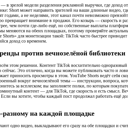
 — в зрелой модели разделения рекламной выручки, где доход от
нке: Short может направить зрителей на ваши длинные видео, г
ят годами, а не неделями, этот канал почти невозможно превзой
ро превращает внимание в продажи. Его козырь — скорость и ра
трее, чем почти где-либо ещё, но собственные выплаты платфор
мы меняются на обеих площадках, поэтому проверяйте актуальны
 Shorts» для монетизации такой: TikTok часто быстрее приводит
йся доход со временем.
тренды против вечнозелёной библиотеки
ём этом решении. Контент TikTok восхитительно одноразовый п
но сейчас. Это отлично, когда вы можете публиковать часто и лов
лжает приносить просмотры в этом. YouTube Shorts ведёт себя ск
роенный вокруг вечнозелёной темы — инструкции, вопроса, кот
нитесь за всплеском; вы заполняете полки, по которым покупат
юминутный контент — для TikTok, где скорость и есть смысл. В
. Если вы хотите, чтобы каждый пост продолжал работать ещё д
о-разному на каждой площадке
лают одно видео, выкладывают его сразу на обе площадки и счит