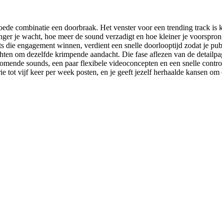
de combinatie een doorbraak. Het venster voor een trending track is k
ger je wacht, hoe meer de sound verzadigt en hoe kleiner je voorsprong
 die engagement winnen, verdient een snelle doorlooptijd zodat je public
chten om dezelfde krimpende aandacht. Die fase aflezen van de detailpa
ende sounds, een paar flexibele videoconcepten en een snelle controle 
 tot vijf keer per week posten, en je geeft jezelf herhaalde kansen om e