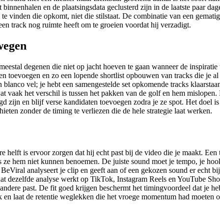
t binnenhalen en de plaatsingsdata geclusterd zijn in de laatste paar da
 te vinden die opkomt, niet die stilstaat. De combinatie van een gemati
een track nog ruimte heeft om te groeien voordat hij verzadigt.
ewegen
n meestal degenen die niet op jacht hoeven te gaan wanneer de inspirati
ten toevoegen en zo een lopende shortlist opbouwen van tracks die je a
blanco vel; je hebt een samengestelde set opkomende tracks klaarstaan, 
at vaak het verschil is tussen het pakken van de golf en hem mislopen.
igd zijn en blijf verse kandidaten toevoegen zodra je ze spot. Het doel is
eten zonder de timing te verliezen die de hele strategie laat werken.
lft is ervoor zorgen dat hij echt past bij de video die je maakt. Een tre
ls ze hem niet kunnen benoemen. De juiste sound moet je tempo, je hook 
. BeViral analyseert je clip en geeft aan of een gekozen sound er echt bi
t dezelfde analyse werkt op TikTok, Instagram Reels en YouTube Shorts,
 andere past. De fit goed krijgen beschermt het timingvoordeel dat je h
ook en laat de retentie weglekken die het vroege momentum had moeten 