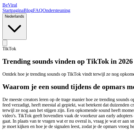
BeViral
Startpagina
Blog
FAQ
Ondersteuning
Nederlands
TikTok
Trending sounds vinden op TikTok in 2026
Ontdek hoe je trending sounds op TikTok vindt terwijl ze nog opkomen, 
Waarom je een sound tijdens de opmars m
De meeste creators leren op de trage manier hoe ze trending sounds op
feed verzadigt, heeft meestal al gepiekt, wat betekent dat duizenden
terwijl ze nog aan het stijgen zijn. Een opkomende sound heeft momen
video's. TikTok geeft bovendien vaak de voorkeur aan early adopters 
gaat. In plaats van te vragen wat er nu overal is, vraag je wat er aan 
je moet kijken en hoe je de signalen leest, zodat je de opmars vroeg h