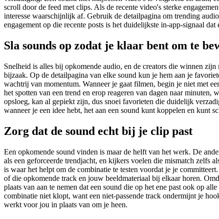
scroll door de feed met clips. Als de recente video's sterke engagemen
interesse waarschijnlijk af. Gebruik de detailpagina om trending audio
engagement op die recente posts is het duidelijkste in-app-signaal dat 
Sla sounds op zodat je klaar bent om te b
Snelheid is alles bij opkomende audio, en de creators die winnen zij
bijzaak. Op de detailpagina van elke sound kun je hem aan je favorie
wachtrij van momentum. Wanneer je gaat filmen, begin je niet met een 
het spotten van een trend en erop reageren van dagen naar minuten, w
opsloeg, kan al gepiekt zijn, dus snoei favorieten die duidelijk verzad
wanneer je een idee hebt, het aan een sound kunt koppelen en kunt schi
Zorg dat de sound echt bij je clip past
Een opkomende sound vinden is maar de helft van het werk. De andere he
als een geforceerde trendjacht, en kijkers voelen die mismatch zelfs a
is waar het helpt om de combinatie te testen voordat je je committeert
of die opkomende track en jouw beeldmateriaal bij elkaar horen. Omda
plaats van aan te nemen dat een sound die op het ene past ook op alle
combinatie niet klopt, want een niet-passende track ondermijnt je h
werkt voor jou in plaats van om je heen.