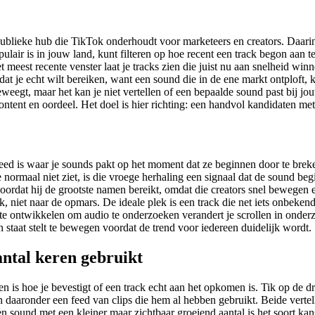
 publieke hub die TikTok onderhoudt voor marketeers en creators. Daarin 
pulair is in jouw land, kunt filteren op hoe recent een track begon aan t
 het meest recente venster laat je tracks zien die juist nu aan snelheid 
ek dat je echt wilt bereiken, want een sound die in de ene markt ontploft
eweegt, maar het kan je niet vertellen of een bepaalde sound past bij j
 content en oordeel. Het doel is hier richting: een handvol kandidaten 
feed is waar je sounds pakt op het moment dat ze beginnen door te breken.
e normaal niet ziet, is die vroege herhaling een signaal dat de sound be
 voordat hij de grootste namen bereikt, omdat die creators snel bewege
ek, niet naar de opmars. De ideale plek is een track die net iets onbeken
onte ontwikkelen om audio te onderzoeken verandert je scrollen in onder
in staat stelt te bewegen voordat de trend voor iedereen duidelijk wordt.
antal keren gebruikt
zen is hoe je bevestigt of een track echt aan het opkomen is. Tik op de
 daaronder een feed van clips die hem al hebben gebruikt. Beide vertelle
sound met een kleiner maar zichtbaar groeiend aantal is het soort kans da