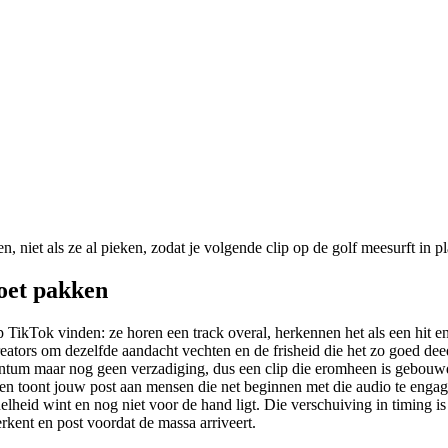
niet als ze al pieken, zodat je volgende clip op de golf meesurft in pl
oet pakken
 TikTok vinden: ze horen een track overal, herkennen het als een hit en 
 creators om dezelfde aandacht vechten en de frisheid die het zo goed 
tum maar nog geen verzadiging, dus een clip die eromheen is gebouwd p
en toont jouw post aan mensen die net beginnen met die audio te engage
snelheid wint en nog niet voor de hand ligt. Die verschuiving in timing 
erkent en post voordat de massa arriveert.