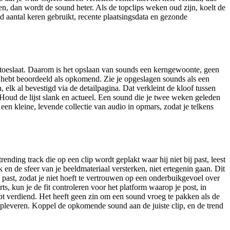
gen, dan wordt de sound heter. Als de topclips weken oud zijn, koelt de
gd aantal keren gebruikt, recente plaatsingsdata en gezonde
e toeslaat. Daarom is het opslaan van sounds een kerngewoonte, geen
l hebt beoordeeld als opkomend. Zie je opgeslagen sounds als een
elk al bevestigd via de detailpagina. Dat verkleint de kloof tussen
 Houd de lijst slank en actueel. Een sound die je twee weken geleden
 een kleine, levende collectie van audio in opmars, zodat je telkens
nding track die op een clip wordt geplakt waar hij niet bij past, leest
en de sfeer van je beeldmateriaal versterken, niet ertegenin gaan. Dit
j past, zodat je niet hoeft te vertrouwen op een onderbuikgevoel over
 kun je de fit controleren voor het platform waarop je post, in
ebt verdiend. Het heeft geen zin om een sound vroeg te pakken als de
opleveren. Koppel de opkomende sound aan de juiste clip, en de trend