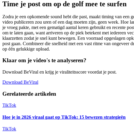
Time je post om op de golf mee te surfen
Zodra je een opkomende sound hebt die past, maakt timing van een goe
video publiceren zou uren of een dag moeten zijn, geen week. Hoe lan
je vroeg pakte, met een gematigd aantal keren gebruikt en recente posts
om te laten gaan, want arriveren op de piek betekent met iedereen ve
klaarzetten zodat je snel kunt bewegen. Een voorraad opgeslagen opkom
post gaan. Combineer die snelheid met een vast ritme van ongeveer drie
op één gelukkige upload.
Klaar om je video's te analyseren?
Download BeViral en krijg je viraliteitsscore voordat je post.
Download BeViral
Gerelateerde artikelen
TikTok
Hoe je in 2026 viraal gaat op TikTok: 15 bewezen strategieën
TikTok