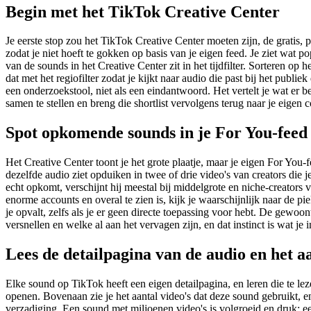
Begin met het TikTok Creative Center
Je eerste stop zou het TikTok Creative Center moeten zijn, de gratis,
zodat je niet hoeft te gokken op basis van je eigen feed. Je ziet wat po
van de sounds in het Creative Center zit in het tijdfilter. Sorteren op
dat met het regiofilter zodat je kijkt naar audio die past bij het publi
een onderzoekstool, niet als een eindantwoord. Het vertelt je wat er b
samen te stellen en breng die shortlist vervolgens terug naar je eigen
Spot opkomende sounds in je For You-feed
Het Creative Center toont je het grote plaatje, maar je eigen For You-
dezelfde audio ziet opduiken in twee of drie video's van creators die j
echt opkomt, verschijnt hij meestal bij middelgrote en niche-creators
enorme accounts en overal te zien is, kijk je waarschijnlijk naar de pi
je opvalt, zelfs als je er geen directe toepassing voor hebt. De gewo
versnellen en welke al aan het vervagen zijn, en dat instinct is wat je 
Lees de detailpagina van de audio en het a
Elke sound op TikTok heeft een eigen detailpagina, en leren die te le
openen. Bovenaan zie je het aantal video's dat deze sound gebruikt, en
verzadiging. Een sound met miljoenen video's is volgroeid en druk; een 