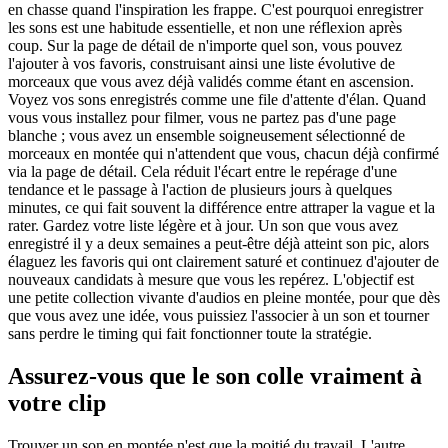
en chasse quand l'inspiration les frappe. C'est pourquoi enregistrer
les sons est une habitude essentielle, et non une réflexion après
coup. Sur la page de détail de n'importe quel son, vous pouvez
l'ajouter à vos favoris, construisant ainsi une liste évolutive de
morceaux que vous avez déjà validés comme étant en ascension.
Voyez vos sons enregistrés comme une file d'attente d'élan. Quand
vous vous installez pour filmer, vous ne partez pas d'une page
blanche ; vous avez un ensemble soigneusement sélectionné de
morceaux en montée qui n'attendent que vous, chacun déjà confirmé
via la page de détail. Cela réduit l'écart entre le repérage d'une
tendance et le passage à l'action de plusieurs jours à quelques
minutes, ce qui fait souvent la différence entre attraper la vague et la
rater. Gardez votre liste légère et à jour. Un son que vous avez
enregistré il y a deux semaines a peut-être déjà atteint son pic, alors
élaguez les favoris qui ont clairement saturé et continuez d'ajouter de
nouveaux candidats à mesure que vous les repérez. L'objectif est
une petite collection vivante d'audios en pleine montée, pour que dès
que vous avez une idée, vous puissiez l'associer à un son et tourner
sans perdre le timing qui fait fonctionner toute la stratégie.
Assurez-vous que le son colle vraiment à
votre clip
Trouver un son en montée n'est que la moitié du travail. L'autre