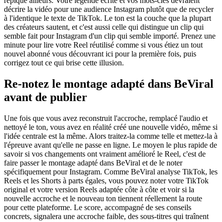
repiqué ailleurs. Votre légende écrite et vos mots-clés devraient
décrire la vidéo pour une audience Instagram plutôt que de recycler
à l'identique le texte de TikTok. Le ton est la couche que la plupart
des créateurs sautent, et c'est aussi celle qui distingue un clip qui
semble fait pour Instagram d'un clip qui semble importé. Prenez une
minute pour lire votre Reel réutilisé comme si vous étiez un tout
nouvel abonné vous découvrant ici pour la première fois, puis
corrigez tout ce qui brise cette illusion.
Re-notez le montage adapté dans BeViral
avant de publier
Une fois que vous avez reconstruit l'accroche, remplacé l'audio et
nettoyé le ton, vous avez en réalité créé une nouvelle vidéo, même si
l'idée centrale est la même. Alors traitez-la comme telle et mettez-la à
l'épreuve avant qu'elle ne passe en ligne. Le moyen le plus rapide de
savoir si vos changements ont vraiment amélioré le Reel, c'est de
faire passer le montage adapté dans BeViral et de le noter
spécifiquement pour Instagram. Comme BeViral analyse TikTok, les
Reels et les Shorts à parts égales, vous pouvez noter votre TikTok
original et votre version Reels adaptée côte à côte et voir si la
nouvelle accroche et le nouveau ton tiennent réellement la route
pour cette plateforme. Le score, accompagné de ses conseils
concrets, signalera une accroche faible, des sous-titres qui traînent