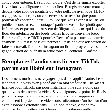
conçu pour enterrer. La solution propre, c'est de ne jamais exporter
la version avec filigrane en premier lieu. Enregistrez votre montage
depuis votre appli de montage ou votre pellicule avant que TikTok
n'y appose sa marque, ou conservez les rushes d'origine pour
pouvoir réexporter du neuf. Si tout ce que vous avez est le TikTok
publié, reconstruisez le montage à partir de vos rushes plutôt que de
le faire passer par un suppresseur de filigrane douteux qui laisse du
flou, des artefacts ou des bords rognés là où se trouvait le logo.
Retirer le filigrane TikTok pour les Reels n'est pas une coquetterie
cosmétique. C'est la base qui permet au reste de votre adaptation de
faire son travail. Donnez à Instagram un fichier propre et vous aurez
gagné le droit de jouer sur la seule force du contenu lui-même.
Remplacez l'audio sous licence TikTok
par un son libéré sur Instagram
Les licences musicales ne voyagent pas d'une appli à l'autre. Le son
tendance que vous avez pioché dans la bibliothèque de TikTok est
licencié pour TikTok, pas pour Instagram, il ne suivra donc pas
quand vous déplacerez la vidéo. Si vous ignorez ce point, les Reels
peuvent couper votre audio, restreindre le clip ou supprimer
entièrement la piste, et une vidéo construite autour d'un beat ou d'un
extrait sonore s'effondre sans lui. Le bon réflexe, c'est de re-
sonoriser le clip nativement. Ouvrez la bibliothèque audio