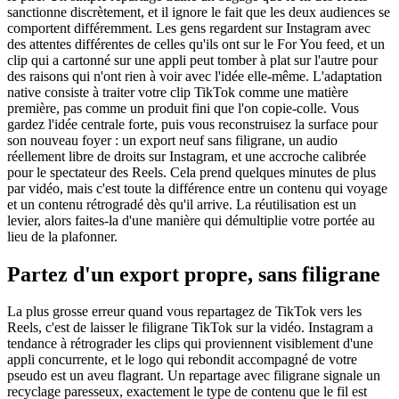
sanctionne discrètement, et il ignore le fait que les deux audiences se
comportent différemment. Les gens regardent sur Instagram avec
des attentes différentes de celles qu'ils ont sur le For You feed, et un
clip qui a cartonné sur une appli peut tomber à plat sur l'autre pour
des raisons qui n'ont rien à voir avec l'idée elle-même. L'adaptation
native consiste à traiter votre clip TikTok comme une matière
première, pas comme un produit fini que l'on copie-colle. Vous
gardez l'idée centrale forte, puis vous reconstruisez la surface pour
son nouveau foyer : un export neuf sans filigrane, un audio
réellement libre de droits sur Instagram, et une accroche calibrée
pour le spectateur des Reels. Cela prend quelques minutes de plus
par vidéo, mais c'est toute la différence entre un contenu qui voyage
et un contenu rétrogradé dès qu'il arrive. La réutilisation est un
levier, alors faites-la d'une manière qui démultiplie votre portée au
lieu de la plafonner.
Partez d'un export propre, sans filigrane
La plus grosse erreur quand vous repartagez de TikTok vers les
Reels, c'est de laisser le filigrane TikTok sur la vidéo. Instagram a
tendance à rétrograder les clips qui proviennent visiblement d'une
appli concurrente, et le logo qui rebondit accompagné de votre
pseudo est un aveu flagrant. Un repartage avec filigrane signale un
recyclage paresseux, exactement le type de contenu que le fil est