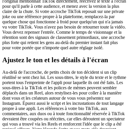
l'original mentionnait TikTok directement, réécrivez le texte à l'écran
pour qu'il parle à cette audience, et menez avec la version la plus
claire de la chute. Si votre accroche TikTok reposait sur une private
joke ou une référence propre à la plateforme, remplacez-la par
quelque chose qui fonctionne à froid pour quelqu'un qui n'a jamais
vu votre TikTok. Vous n'avez pas besoin de retourner toute la vidéo.
Vous devez repenser l'entrée. Comme le temps de visionnage et la
rétention sont des signaux de classement primordiaux, une accroche
plus forte qui retient les gens au-delà du premier instant fait plus
pour votre portée que n'importe quel autre réglage isolé.
Ajustez le ton et les détails à l'écran
Au-delà de l'accroche, de petits choix de ton décident si un clip
réutilisé se sent chez lui. Les sous-titres, le style du texte et le rythme
portent tous l'empreinte de l'appli pour laquelle ils ont été faits. Les
sous-titres à la TikTok et les polices de mèmes peuvent sembler
déplacés dans un Reel, alors restylisez-les pour coller à la manière
dont vous et les créateurs autour de vous vous présentez sur
Instagram. Épurez aussi le script et les incrustations de tout langage
propre à une appli. Les références à votre bio TikTok, aux
commentaires, aux duos ou à toute fonctionnalité réservée à TikTok
devraient être coupées ou réécrites, car elles déroutent un spectateur
qui vous a trouvé via les Reels et renforcent l'idée que le clip a été