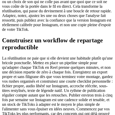
ou un choix de son qui ne colle pas avant que quoi que ce soit ne
vous coûte de la portée dans le fil en direct. Cela transforme la
réutilisation, qui passe du devinement à une boucle de retour rapide.
Adaptez, notez, ajustez les une ou deux choses que l'analyse fait
ressortir, puis publiez avec la confiance que la version Instagram est
réellement calibrée pour Instagram, et non une copie pleine d'espoir
de votre TikTok.
Construisez un workflow de repartage
reproductible
La réutilisation ne paie que si elle devient une habitude plutôt qu'une
bricole ponctuelle. Mettez en place un pipeline simple pour
qu'adapter chaque TikTok en Reel prenne quelques minutes, et non
une décision repartie de zéro à chaque fois. Enregistrez un export
propre et sans filigrane dès que vous terminez votre montage, gardez
vos rushes organisés et construisez une courte checklist personnelle :
fichier propre, audio libéré sur Instagram, accroche réécrite, sous-
titres restylisés, texte de légende natif. Un rythme de publication
régulier compte autant que les retouches. Publier environ trois à cinq
fois par semaine sur Instagram est une cadence solide et tenable, et
un stock de TikToks à adapter est le moyen le plus simple de
l'alimenter sans vous épuiser en idées neuves. Commencez par vos
TikToks les plus performants, car des concepts qui ont déjà prouvé