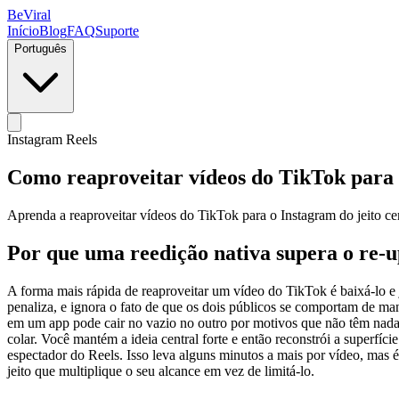
BeViral
Início
Blog
FAQ
Suporte
Português
Instagram Reels
Como reaproveitar vídeos do TikTok para 
Aprenda a reaproveitar vídeos do TikTok para o Instagram do jeito ce
Por que uma reedição nativa supera o re-
A forma mais rápida de reaproveitar um vídeo do TikTok é baixá-lo e
penaliza, e ignora o fato de que os dois públicos se comportam de man
em um app pode cair no vazio no outro por motivos que não têm nada 
colar. Você mantém a ideia central forte e então reconstrói a superfíc
espectador do Reels. Isso leva alguns minutos a mais por vídeo, mas 
jeito que multiplique o seu alcance em vez de limitá-lo.