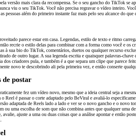
e pela versão mais clara da recompensa. Se o seu gancho do TikTok se 
nunca viu o seu TikTok. Você não precisa regravar o vídeo inteiro. Voc
as pessoas além do primeiro instante faz mais pelo seu alcance do que q
eitado parece estar em casa. Legendas, estilo de texto e ritmo carreg
ão recrie o estilo delas para combinar com a forma como você e os cria
s à sua bio do TikTok, comentários, duetos ou qualquer recurso exclu
 tirado de outro lugar. A sua legenda escrita e quaisquer palavras-cha
ia dos criadores pula, e também é a que separa um clipe que parece fe
nte novo te descobrindo ali pela primeira vez, e então conserte qualqu
 de postar
praticamente fez um vídeo novo, mesmo que a ideia central seja a mesma. 
o Reel é passar o corte adaptado pelo BeViral e avaliá-lo especificam
rsão adaptada de Reels lado a lado e ver se o novo gancho e o novo to
astam ou uma escolha de som que não combina antes que qualquer uma des
avalie, ajuste a uma ou duas coisas que a análise apontar e então pos
.
el