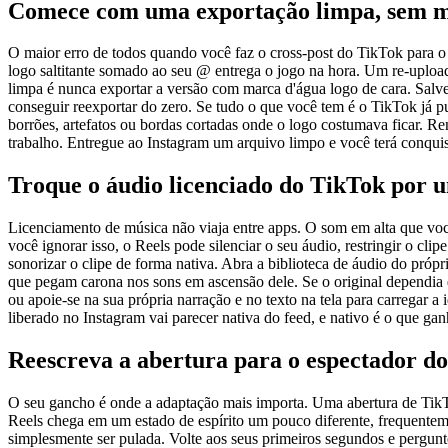
Comece com uma exportação limpa, sem m
O maior erro de todos quando você faz o cross-post do TikTok para o
logo saltitante somado ao seu @ entrega o jogo na hora. Um re-upload
limpa é nunca exportar a versão com marca d'água logo de cara. Salve
conseguir reexportar do zero. Se tudo o que você tem é o TikTok já p
borrões, artefatos ou bordas cortadas onde o logo costumava ficar. R
trabalho. Entregue ao Instagram um arquivo limpo e você terá conquis
Troque o áudio licenciado do TikTok por 
Licenciamento de música não viaja entre apps. O som em alta que voc
você ignorar isso, o Reels pode silenciar o seu áudio, restringir o c
sonorizar o clipe de forma nativa. Abra a biblioteca de áudio do própr
que pegam carona nos sons em ascensão dele. Se o original dependi
ou apoie-se na sua própria narração e no texto na tela para carregar
liberado no Instagram vai parecer nativa do feed, e nativo é o que gan
Reescreva a abertura para o espectador do
O seu gancho é onde a adaptação mais importa. Uma abertura de TikTok
Reels chega em um estado de espírito um pouco diferente, frequentem
simplesmente ser pulada. Volte aos seus primeiros segundos e pergun