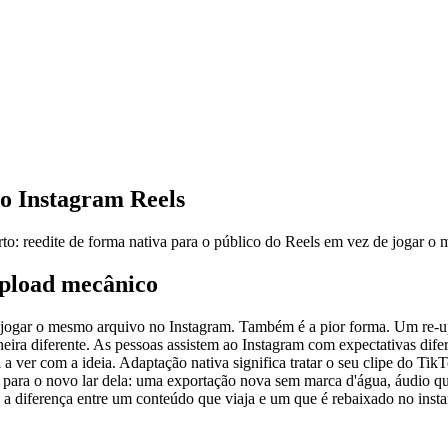
o Instagram Reels
rto: reedite de forma nativa para o público do Reels em vez de jogar o
upload mecânico
 jogar o mesmo arquivo no Instagram. Também é a pior forma. Um re-up
eira diferente. As pessoas assistem ao Instagram com expectativas dife
a ver com a ideia. Adaptação nativa significa tratar o seu clipe do T
ie para o novo lar dela: uma exportação nova sem marca d'água, áudio qu
é a diferença entre um conteúdo que viaja e um que é rebaixado no ins