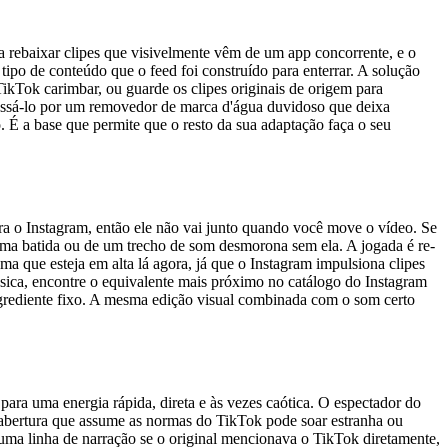
a rebaixar clipes que visivelmente vêm de um app concorrente, e o
ipo de conteúdo que o feed foi construído para enterrar. A solução
ikTok carimbar, ou guarde os clipes originais de origem para
 passá-lo por um removedor de marca d'água duvidoso que deixa
. É a base que permite que o resto da sua adaptação faça o seu
ra o Instagram, então ele não vai junto quando você move o vídeo. Se
e uma batida ou de um trecho de som desmorona sem ela. A jogada é re-
ma que esteja em alta lá agora, já que o Instagram impulsiona clipes
ca, encontre o equivalente mais próximo no catálogo do Instagram
ingrediente fixo. A mesma edição visual combinada com o som certo
ara uma energia rápida, direta e às vezes caótica. O espectador do
a abertura que assume as normas do TikTok pode soar estranha ou
uma linha de narração se o original mencionava o TikTok diretamente,