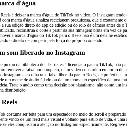
arca d'água
 Reels é deixar a marca d'água do TikTok no vídeo. O Instagram tende 
 com marca d'água sinaliza reciclagem preguiçosa, que é exatamente o t
 a sua edição direto do app de edição ou do rolo da câmera antes de o T
ublicado, reconstrua o corte a partir da sua filmagem bruta em vez de
emover a marca d'água do TikTok para o Reels não é um detalhe estético
tado o direito de competir pela força do próprio conteúdo.
um som liberado no Instagram
ê puxou da biblioteca do TikTok está licenciado para o TikTok, não pa
lipe ou remover a faixa por completo, e um vídeo construído em torno d
io Instagram e escolha uma faixa liberada para o Reels, de preferência u
a de um meme de áudio falado ou de um momento específico de uma músi
 a ideia. Trate o áudio como uma decisão por plataforma, não como um 
ha distribuição.
 Reels
 costuma ser feita para um espectador no meio do scroll e preparado p
ente vindo de um feed mais visual e voltado para estilo de vida, e um
te se eles conquistam a atenção no Instagram especificamente. Regrave 