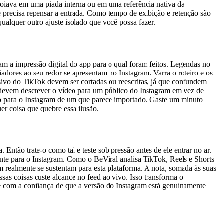
apoiava em uma piada interna ou em uma referência nativa da
ê precisa repensar a entrada. Como tempo de exibição e retenção são
ualquer outro ajuste isolado que você possa fazer.
am a impressão digital do app para o qual foram feitos. Legendas no
dores ao seu redor se apresentam no Instagram. Varra o roteiro e os
sivo do TikTok devem ser cortadas ou reescritas, já que confundem
ve devem descrever o vídeo para um público do Instagram em vez de
ito para o Instagram de um que parece importado. Gaste um minuto
er coisa que quebre essa ilusão.
Então trate-o como tal e teste sob pressão antes de ele entrar no ar.
ente para o Instagram. Como o BeViral analisa TikTok, Reels e Shorts
m realmente se sustentam para esta plataforma. A nota, somada às suas
sas coisas custe alcance no feed ao vivo. Isso transforma o
te com a confiança de que a versão do Instagram está genuinamente