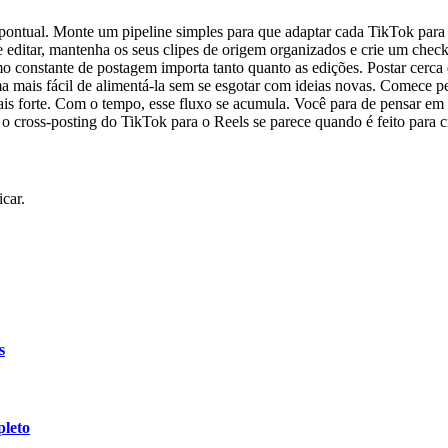
pontual. Monte um pipeline simples para que adaptar cada TikTok para
ditar, mantenha os seus clipes de origem organizados e crie um checkli
itmo constante de postagem importa tanto quanto as edições. Postar cerc
ma mais fácil de alimentá-la sem se esgotar com ideias novas. Comece 
is forte. Com o tempo, esse fluxo se acumula. Você para de pensar e
e o cross-posting do TikTok para o Reels se parece quando é feito para 
car.
s
leto