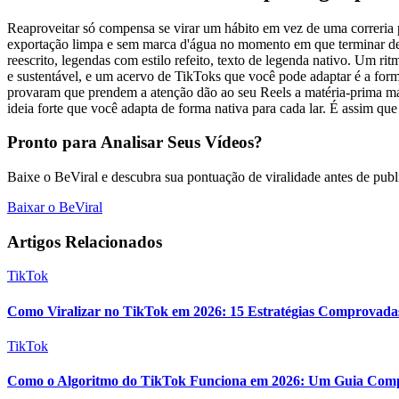
Reaproveitar só compensa se virar um hábito em vez de uma correria 
exportação limpa e sem marca d'água no momento em que terminar de e
reescrito, legendas com estilo refeito, texto de legenda nativo. Um r
e sustentável, e um acervo de TikToks que você pode adaptar é a for
provaram que prendem a atenção dão ao seu Reels a matéria-prima ma
ideia forte que você adapta de forma nativa para cada lar. É assim qu
Pronto para Analisar Seus Vídeos?
Baixe o BeViral e descubra sua pontuação de viralidade antes de publi
Baixar o BeViral
Artigos Relacionados
TikTok
Como Viralizar no TikTok em 2026: 15 Estratégias Comprovada
TikTok
Como o Algoritmo do TikTok Funciona em 2026: Um Guia Comp