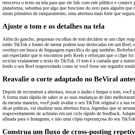
reescreva o texto na tela para que ele fale com este público e comec
plataforma, substitua por algo que funcione do zero para alguém que 
sinais primários de ranqueamento, uma abertura mais forte que segura 
Ajuste o tom e os detalhes na tela
Além do gancho, pequenas escolhas de tom decidem se um clipe reaprov
estilo TikTok e fontes de meme podem soar deslocadas em um Reel, ent
overlays em busca de linguagem específica do app também. Referência
um espectador que te encontrou pelo Reels e reforçam que o clipe foi
reciclar exatamente o texto do TikTok. O tom é a camada que a maior
lendo o seu Reel reaproveitado como se você fosse um seguidor totalme
Reavalie o corte adaptado no BeViral antes
Depois de reconstruir a abertura, trocar o áudio e limpar o tom, você 
A forma mais rápida de saber se as suas mudanças de fato melhoraram 
da mesma maneira, você pode avaliar o seu TikTok original e a sua ve
dicas práticas, vai sinalizar uma abertura fraca, legendas que se arr
reaproveitamento de achismo em um ciclo rápido de feedback. Adapte, 
afinada para o Instagram, e não uma cópia esperançosa do seu TikTok
Construa um fluxo de cross-posting repetív