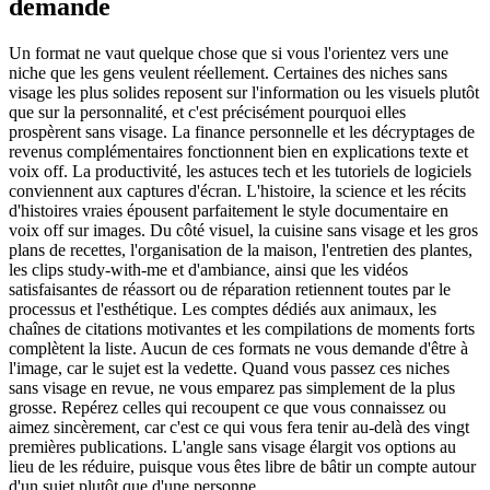
demande
Un format ne vaut quelque chose que si vous l'orientez vers une
niche que les gens veulent réellement. Certaines des niches sans
visage les plus solides reposent sur l'information ou les visuels plutôt
que sur la personnalité, et c'est précisément pourquoi elles
prospèrent sans visage. La finance personnelle et les décryptages de
revenus complémentaires fonctionnent bien en explications texte et
voix off. La productivité, les astuces tech et les tutoriels de logiciels
conviennent aux captures d'écran. L'histoire, la science et les récits
d'histoires vraies épousent parfaitement le style documentaire en
voix off sur images. Du côté visuel, la cuisine sans visage et les gros
plans de recettes, l'organisation de la maison, l'entretien des plantes,
les clips study-with-me et d'ambiance, ainsi que les vidéos
satisfaisantes de réassort ou de réparation retiennent toutes par le
processus et l'esthétique. Les comptes dédiés aux animaux, les
chaînes de citations motivantes et les compilations de moments forts
complètent la liste. Aucun de ces formats ne vous demande d'être à
l'image, car le sujet est la vedette. Quand vous passez ces niches
sans visage en revue, ne vous emparez pas simplement de la plus
grosse. Repérez celles qui recoupent ce que vous connaissez ou
aimez sincèrement, car c'est ce qui vous fera tenir au-delà des vingt
premières publications. L'angle sans visage élargit vos options au
lieu de les réduire, puisque vous êtes libre de bâtir un compte autour
d'un sujet plutôt que d'une personne.