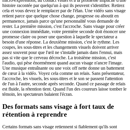
micro-expressions, au contact visuel et à la promesse implicite d'une
histoire racontée par quelqu'un à qui ils peuvent s'identifier. Retirez
cela et vous devez le remplacer par de l'élan. Une vidéo sans visage
retient parce que quelque chose change, progresse ou aboutit en
permanence, jamais parce qu'une personnalité vous demande de
rester. La première mission, c'est l'accroche. Sans visage pour créer
une connexion immédiate, votre première seconde doit énoncer une
promesse claire ou poser une question à laquelle le spectateur a
besoin d'une réponse. La deuxième mission, c'est le rythme. Les
coupes, les sous-titres et les changements visuels doivent arriver
assez souvent pour que l'œil ne s'installe jamais dans l'ennui, mais
pas si vite que le cerveau décroche. La troisième mission, c'est
l'audio, qui pèse énormément quand aucun visage n'ancre l'image.
Une musique entraînante ou une voix off nette donne un battement
de cœur à la vidéo. Voyez cela comme un relais. Sans présentateur,
l'accroche, les visuels, les sous-titres et le son se passent l'attention
de l'un à l'autre, seconde après seconde. Quand ce passage de relais
est fluide, la rétention tient. Quand l'un des coureurs laisse tomber le
témoin, les spectateurs balaient l'écran.
Des formats sans visage à fort taux de
rétention à reprendre
Certains formats sans visage retiennent si fiablement qu'ils sont