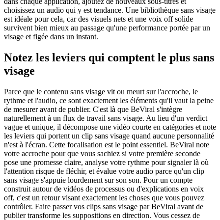
dans chaque application, ajoutez de nouveaux sous-titres et
choisissez un audio qui y est tendance. Une bibliothèque sans visage
est idéale pour cela, car des visuels nets et une voix off solide
survivent bien mieux au passage qu'une performance portée par un
visage et figée dans un instant.
Notez les leviers qui comptent le plus sans
visage
Parce que le contenu sans visage vit ou meurt sur l'accroche, le
rythme et l'audio, ce sont exactement les éléments qu'il vaut la peine
de mesurer avant de publier. C'est là que BeViral s'intègre
naturellement à un flux de travail sans visage. Au lieu d'un verdict
vague et unique, il décompose une vidéo courte en catégories et note
les leviers qui portent un clip sans visage quand aucune personnalité
n'est à l'écran. Cette focalisation est le point essentiel. BeViral note
votre accroche pour que vous sachiez si votre première seconde
pose une promesse claire, analyse votre rythme pour signaler là où
l'attention risque de fléchir, et évalue votre audio parce qu'un clip
sans visage s'appuie lourdement sur son son. Pour un compte
construit autour de vidéos de processus ou d'explications en voix
off, c'est un retour visant exactement les choses que vous pouvez
contrôler. Faire passer vos clips sans visage par BeViral avant de
publier transforme les suppositions en direction. Vous cessez de