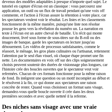
devenus des modèles adaptables à presque n'importe quel sujet. Le
tutoriel en capture d'écran est un classique : vous parcourez une
application, un outil ou un flux de travail pendant qu'une voix off
commente, et l'action à l'écran assure la rétention à votre place, car
les spectateurs veulent voir le résultat. Les listes et les classements
fonctionnent de la même manière, puisqu'une liste non résolue
pousse les gens vers la révélation du numéro un. La narration en
texte à l'écran est un autre cheval de bataille. Un récit qui monte
doucement, livré sous forme de sous-titres sur du B-roll ou des
images de banque, garde les spectateurs en lecture jusqu'au
dénouement. Les vidéos de processus satisfaisantes, comme le
réassort, le ménage, les gros plans culinaires ou l'artisanat, retiennent
l'attention par le seul élan visuel, où chaque étape promet une fin
nette. Les documentaires en voix off sur des clips soigneusement
choisis peuvent soutenir des durées de visionnage plus longues, car
l'histoire crée des boucles ouvertes que le spectateur veut voir
refermées. Chacun de ces formats fonctionne pour la même raison
de fond. Ils intègrent une question ou un motif incomplet au début et
le résolvent à la fin, ce qui donne aux spectateurs une raison
concrète de rester. Quand vous choisissez un format sans visage,
demandez-vous quelle boucle ouverte il crée dans les deux
premières secondes et avec quelle netteté il la referme.
Des niches sans visage avec une vraie