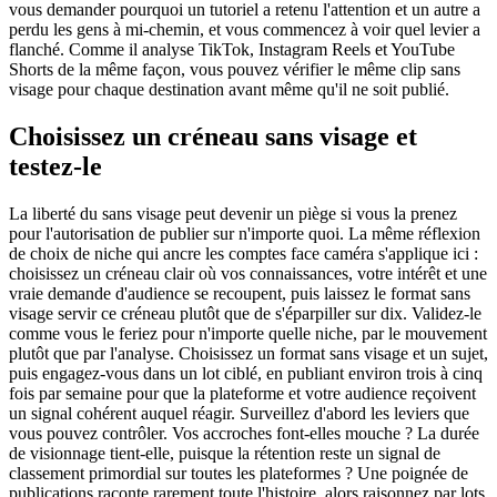
vous demander pourquoi un tutoriel a retenu l'attention et un autre a
perdu les gens à mi-chemin, et vous commencez à voir quel levier a
flanché. Comme il analyse TikTok, Instagram Reels et YouTube
Shorts de la même façon, vous pouvez vérifier le même clip sans
visage pour chaque destination avant même qu'il ne soit publié.
Choisissez un créneau sans visage et
testez-le
La liberté du sans visage peut devenir un piège si vous la prenez
pour l'autorisation de publier sur n'importe quoi. La même réflexion
de choix de niche qui ancre les comptes face caméra s'applique ici :
choisissez un créneau clair où vos connaissances, votre intérêt et une
vraie demande d'audience se recoupent, puis laissez le format sans
visage servir ce créneau plutôt que de s'éparpiller sur dix. Validez-le
comme vous le feriez pour n'importe quelle niche, par le mouvement
plutôt que par l'analyse. Choisissez un format sans visage et un sujet,
puis engagez-vous dans un lot ciblé, en publiant environ trois à cinq
fois par semaine pour que la plateforme et votre audience reçoivent
un signal cohérent auquel réagir. Surveillez d'abord les leviers que
vous pouvez contrôler. Vos accroches font-elles mouche ? La durée
de visionnage tient-elle, puisque la rétention reste un signal de
classement primordial sur toutes les plateformes ? Une poignée de
publications raconte rarement toute l'histoire, alors raisonnez par lots