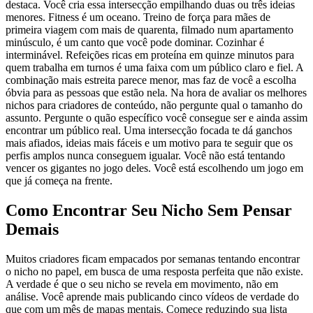
destaca. Você cria essa intersecção empilhando duas ou três ideias
menores. Fitness é um oceano. Treino de força para mães de
primeira viagem com mais de quarenta, filmado num apartamento
minúsculo, é um canto que você pode dominar. Cozinhar é
interminável. Refeições ricas em proteína em quinze minutos para
quem trabalha em turnos é uma faixa com um público claro e fiel. A
combinação mais estreita parece menor, mas faz de você a escolha
óbvia para as pessoas que estão nela. Na hora de avaliar os melhores
nichos para criadores de conteúdo, não pergunte qual o tamanho do
assunto. Pergunte o quão específico você consegue ser e ainda assim
encontrar um público real. Uma intersecção focada te dá ganchos
mais afiados, ideias mais fáceis e um motivo para te seguir que os
perfis amplos nunca conseguem igualar. Você não está tentando
vencer os gigantes no jogo deles. Você está escolhendo um jogo em
que já começa na frente.
Como Encontrar Seu Nicho Sem Pensar
Demais
Muitos criadores ficam empacados por semanas tentando encontrar
o nicho no papel, em busca de uma resposta perfeita que não existe.
A verdade é que o seu nicho se revela em movimento, não em
análise. Você aprende mais publicando cinco vídeos de verdade do
que com um mês de mapas mentais. Comece reduzindo sua lista