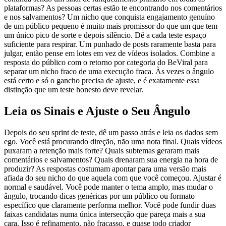
plataformas? As pessoas certas estão te encontrando nos comentários
e nos salvamentos? Um nicho que conquista engajamento genuíno
de um público pequeno é muito mais promissor do que um que tem
um único pico de sorte e depois silêncio. Dê a cada teste espaço
suficiente para respirar. Um punhado de posts raramente basta para
julgar, então pense em lotes em vez de vídeos isolados. Combine a
resposta do público com o retorno por categoria do BeViral para
separar um nicho fraco de uma execução fraca. Às vezes o ângulo
está certo e só o gancho precisa de ajuste, e é exatamente essa
distinção que um teste honesto deve revelar.
Leia os Sinais e Ajuste o Seu Ângulo
Depois do seu sprint de teste, dê um passo atrás e leia os dados sem
ego. Você está procurando direção, não uma nota final. Quais vídeos
puxaram a retenção mais forte? Quais subtemas geraram mais
comentários e salvamentos? Quais drenaram sua energia na hora de
produzir? As respostas costumam apontar para uma versão mais
afiada do seu nicho do que aquela com que você começou. Ajustar é
normal e saudável. Você pode manter o tema amplo, mas mudar o
ângulo, trocando dicas genéricas por um público ou formato
específico que claramente performa melhor. Você pode fundir duas
faixas candidatas numa única intersecção que pareça mais a sua
cara. Isso é refinamento, não fracasso, e quase todo criador