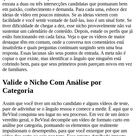
enxuta a duas ou três intersecções candidatas que pontuaram bem
em paixão, conhecimento e demanda. Para cada uma, esboce dez
ideias de vídeo em poucos minutos. Se as ideias vierem com
facilidade e você sentir vontade de fazê-las, isso é um sinal forte. Se
tiver dificuldade de chegar a dez, esse nicho provavelmente não vai
sustentar um calendário de conteúdo. Depois, estude os perfis que já
estão funcionando em cada faixa. Veja o que os vídeos de maior
destaque têm em comum, onde a conversa nos comentários está
insatisfeita e quais perguntas continuam surgindo sem uma boa
resposta. Essas lacunas são seus pontos de entrada. A meta não é
copiar o que existe, mas identificar o ângulo que ninguém está
cobrindo bem, para que seus primeiros posts pareçam novos em vez
de familiares.
Valide o Nicho Com Análise por
Categoria
Assim que você tiver um nicho candidato e alguns vídeos de teste,
pare de adivinhar se o ângulo ressoa e comece a medir. É aqui que o
BeViral conquista seu lugar no seu processo. Em vez de um único
veredito geral, o BeViral decompõe um vídeo de formato curto em
análise por categoria, pontuando os elementos que realmente
impulsionam o desempenho, para que você enxergue por que um