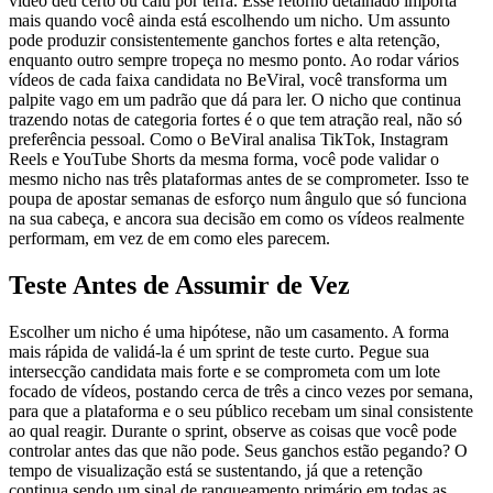
vídeo deu certo ou caiu por terra. Esse retorno detalhado importa
mais quando você ainda está escolhendo um nicho. Um assunto
pode produzir consistentemente ganchos fortes e alta retenção,
enquanto outro sempre tropeça no mesmo ponto. Ao rodar vários
vídeos de cada faixa candidata no BeViral, você transforma um
palpite vago em um padrão que dá para ler. O nicho que continua
trazendo notas de categoria fortes é o que tem atração real, não só
preferência pessoal. Como o BeViral analisa TikTok, Instagram
Reels e YouTube Shorts da mesma forma, você pode validar o
mesmo nicho nas três plataformas antes de se comprometer. Isso te
poupa de apostar semanas de esforço num ângulo que só funciona
na sua cabeça, e ancora sua decisão em como os vídeos realmente
performam, em vez de em como eles parecem.
Teste Antes de Assumir de Vez
Escolher um nicho é uma hipótese, não um casamento. A forma
mais rápida de validá-la é um sprint de teste curto. Pegue sua
intersecção candidata mais forte e se comprometa com um lote
focado de vídeos, postando cerca de três a cinco vezes por semana,
para que a plataforma e o seu público recebam um sinal consistente
ao qual reagir. Durante o sprint, observe as coisas que você pode
controlar antes das que não pode. Seus ganchos estão pegando? O
tempo de visualização está se sustentando, já que a retenção
continua sendo um sinal de ranqueamento primário em todas as