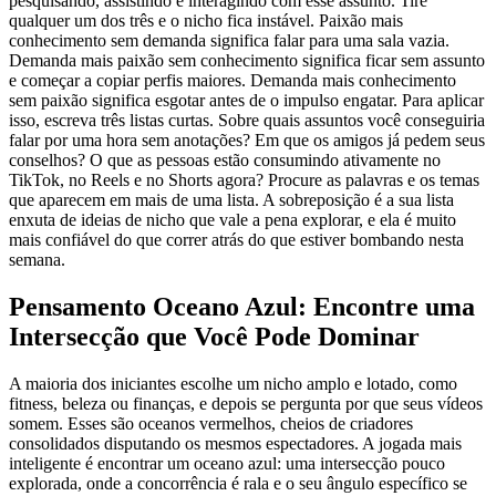
pesquisando, assistindo e interagindo com esse assunto. Tire
qualquer um dos três e o nicho fica instável. Paixão mais
conhecimento sem demanda significa falar para uma sala vazia.
Demanda mais paixão sem conhecimento significa ficar sem assunto
e começar a copiar perfis maiores. Demanda mais conhecimento
sem paixão significa esgotar antes de o impulso engatar. Para aplicar
isso, escreva três listas curtas. Sobre quais assuntos você conseguiria
falar por uma hora sem anotações? Em que os amigos já pedem seus
conselhos? O que as pessoas estão consumindo ativamente no
TikTok, no Reels e no Shorts agora? Procure as palavras e os temas
que aparecem em mais de uma lista. A sobreposição é a sua lista
enxuta de ideias de nicho que vale a pena explorar, e ela é muito
mais confiável do que correr atrás do que estiver bombando nesta
semana.
Pensamento Oceano Azul: Encontre uma
Intersecção que Você Pode Dominar
A maioria dos iniciantes escolhe um nicho amplo e lotado, como
fitness, beleza ou finanças, e depois se pergunta por que seus vídeos
somem. Esses são oceanos vermelhos, cheios de criadores
consolidados disputando os mesmos espectadores. A jogada mais
inteligente é encontrar um oceano azul: uma intersecção pouco
explorada, onde a concorrência é rala e o seu ângulo específico se