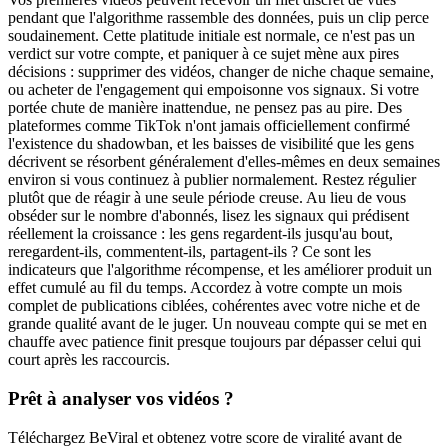
pendant que l'algorithme rassemble des données, puis un clip perce
soudainement. Cette platitude initiale est normale, ce n'est pas un
verdict sur votre compte, et paniquer à ce sujet mène aux pires
décisions : supprimer des vidéos, changer de niche chaque semaine,
ou acheter de l'engagement qui empoisonne vos signaux. Si votre
portée chute de manière inattendue, ne pensez pas au pire. Des
plateformes comme TikTok n'ont jamais officiellement confirmé
l'existence du shadowban, et les baisses de visibilité que les gens
décrivent se résorbent généralement d'elles-mêmes en deux semaines
environ si vous continuez à publier normalement. Restez régulier
plutôt que de réagir à une seule période creuse. Au lieu de vous
obséder sur le nombre d'abonnés, lisez les signaux qui prédisent
réellement la croissance : les gens regardent-ils jusqu'au bout,
reregardent-ils, commentent-ils, partagent-ils ? Ce sont les
indicateurs que l'algorithme récompense, et les améliorer produit un
effet cumulé au fil du temps. Accordez à votre compte un mois
complet de publications ciblées, cohérentes avec votre niche et de
grande qualité avant de le juger. Un nouveau compte qui se met en
chauffe avec patience finit presque toujours par dépasser celui qui
court après les raccourcis.
Prêt à analyser vos vidéos ?
Téléchargez BeViral et obtenez votre score de viralité avant de