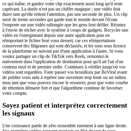
ce qui traîne, et gardez votre clip exactement aussi long qu'il reste
captivant. La durée n'est pas un chiffre magique ; une vidéo doit
durer tant qu'elle retient l'attention, pas une seconde de plus. Un clip
serré de trente secondes qui garde tout le monde devant l'écran
l'emporte sur une vidéo rallongée que les gens font défiler. Résistez
à l'envie de tricher avec le système à coups de gadgets. Recycler une
vidéo en l'enregistrant depuis une autre application puis en
réimportant le fichier brut vous dessert, car ces réimportations
conservent des filigranes qui sont déclassés, et les sons sous licence
de la plateforme ne suivent pas d'une application à l'autre. Si vous
voulez partager un clip de TikTok vers Reels, remontez-le
nativement dans l'application de destination pour qu'il ait l'air d'un
contenu neuf et de premier ordre. Continuez à vérifier jusqu'où vos
vidéos sont regardées. Faire passer vos brouillons par BeViral avant
de publier vous aide à repérer une ouverture trop lente ou un milieu
mou tant que vous pouvez encore le resserrer, pour que votre courbe
de rétention démarre fort et que l'algorithme continue de favoriser
votre compte.
Soyez patient et interprétez correctement
les signaux
Une croissance partie de zéro ressemble rarement à une ligne droite.
Vos premières vidéos peuvent recevoir un filet discret de vues