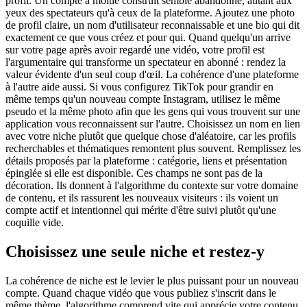
profil. Un compte à moitié construit semble abandonné, autant aux
yeux des spectateurs qu'à ceux de la plateforme. Ajoutez une photo
de profil claire, un nom d'utilisateur reconnaissable et une bio qui dit
exactement ce que vous créez et pour qui. Quand quelqu'un arrive
sur votre page après avoir regardé une vidéo, votre profil est
l'argumentaire qui transforme un spectateur en abonné : rendez la
valeur évidente d'un seul coup d'œil. La cohérence d'une plateforme
à l'autre aide aussi. Si vous configurez TikTok pour grandir en
même temps qu'un nouveau compte Instagram, utilisez le même
pseudo et la même photo afin que les gens qui vous trouvent sur une
application vous reconnaissent sur l'autre. Choisissez un nom en lien
avec votre niche plutôt que quelque chose d'aléatoire, car les profils
recherchables et thématiques remontent plus souvent. Remplissez les
détails proposés par la plateforme : catégorie, liens et présentation
épinglée si elle est disponible. Ces champs ne sont pas de la
décoration. Ils donnent à l'algorithme du contexte sur votre domaine
de contenu, et ils rassurent les nouveaux visiteurs : ils voient un
compte actif et intentionnel qui mérite d'être suivi plutôt qu'une
coquille vide.
Choisissez une seule niche et restez-y
La cohérence de niche est le levier le plus puissant pour un nouveau
compte. Quand chaque vidéo que vous publiez s'inscrit dans le
même thème, l'algorithme comprend vite qui apprécie votre contenu