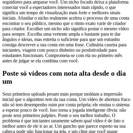
seguidores para amparar você. Um nicho focado deixa a plataforma
conectar você a espectadores interessados mais rápido, o que
significa um tempo de visualização mais forte e melhores sinais
iniciais. Afunilar o nicho realmente acelera o processo de uma conta
encontrar o seu público, mesmo que o ritmo exato varie de criador
para criador. Escolher um nicho não significa postar o mesmo vídeo
para sempre. Escolha uma vertente ampla o bastante para te dar
ângulos e ideias, mas estreita o suficiente para que um estranho
consiga descrever a sua conta em uma frase. Culinária caseira para
iniciantes, viagem com pouco dinheiro ou produtividade para
estudantes funcionam. Comprometa-se com ela no primeiro mês
antes de julgar se ela combina com você.
Poste só vídeos com nota alta desde o dia
um
Seus primeiros uploads pesam mais porque moldam a impressão
inicial que o algoritmo tem da sua conta. Um vídeo de abertura fraco
não só tem desempenho ruim por conta própria; ele ensina o sistema
a esperar pouco de você. Isso torna a jogada inteligente óbvia: não
poste seus primeiros palpites. Poste o seu melhor trabalho. O
problema é que iniciantes raramente sabem qual vídeo é de fato o
melhor antes de ele ir ao ar. Um gancho que parece esperto na sua
cabeça pode não funcionar na tela, e um clipe que você quase