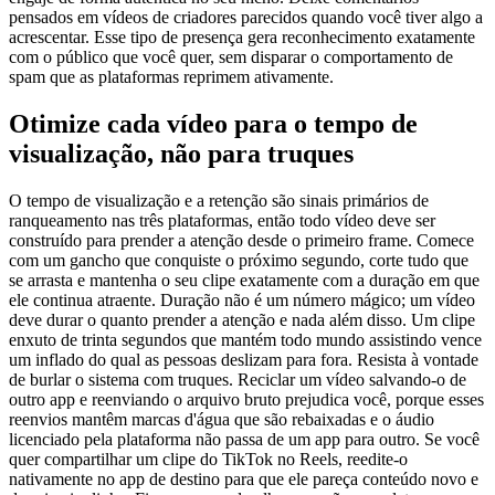
pensados em vídeos de criadores parecidos quando você tiver algo a
acrescentar. Esse tipo de presença gera reconhecimento exatamente
com o público que você quer, sem disparar o comportamento de
spam que as plataformas reprimem ativamente.
Otimize cada vídeo para o tempo de
visualização, não para truques
O tempo de visualização e a retenção são sinais primários de
ranqueamento nas três plataformas, então todo vídeo deve ser
construído para prender a atenção desde o primeiro frame. Comece
com um gancho que conquiste o próximo segundo, corte tudo que
se arrasta e mantenha o seu clipe exatamente com a duração em que
ele continua atraente. Duração não é um número mágico; um vídeo
deve durar o quanto prender a atenção e nada além disso. Um clipe
enxuto de trinta segundos que mantém todo mundo assistindo vence
um inflado do qual as pessoas deslizam para fora. Resista à vontade
de burlar o sistema com truques. Reciclar um vídeo salvando-o de
outro app e reenviando o arquivo bruto prejudica você, porque esses
reenvios mantêm marcas d'água que são rebaixadas e o áudio
licenciado pela plataforma não passa de um app para outro. Se você
quer compartilhar um clipe do TikTok no Reels, reedite-o
nativamente no app de destino para que ele pareça conteúdo novo e