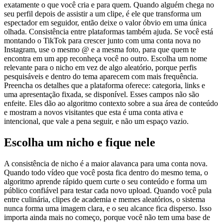
exatamente o que você cria e para quem. Quando alguém chega no
seu perfil depois de assistir a um clipe, é ele que transforma um
espectador em seguidor, então deixe o valor óbvio em uma única
olhada. Consistência entre plataformas também ajuda. Se você está
montando o TikTok para crescer junto com uma conta nova no
Instagram, use o mesmo @ e a mesma foto, para que quem te
encontra em um app reconheça você no outro. Escolha um nome
relevante para o nicho em vez de algo aleatório, porque perfis
pesquisáveis e dentro do tema aparecem com mais frequência.
Preencha os detalhes que a plataforma oferece: categoria, links e
uma apresentação fixada, se disponível. Esses campos não são
enfeite. Eles dão ao algoritmo contexto sobre a sua área de conteúdo
e mostram a novos visitantes que esta é uma conta ativa e
intencional, que vale a pena seguir, e não um espaço vazio.
Escolha um nicho e fique nele
A consistência de nicho é a maior alavanca para uma conta nova.
Quando todo vídeo que você posta fica dentro do mesmo tema, o
algoritmo aprende rápido quem curte o seu conteúdo e forma um
público confiável para testar cada novo upload. Quando você pula
entre culinária, clipes de academia e memes aleatórios, o sistema
nunca forma uma imagem clara, e o seu alcance fica disperso. Isso
importa ainda mais no começo, porque você não tem uma base de