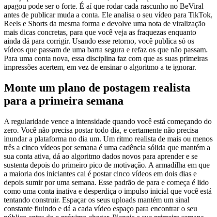
apagou pode ser o forte. É aí que rodar cada rascunho no BeViral
antes de publicar muda a conta. Ele analisa o seu vídeo para TikTok,
Reels e Shorts da mesma forma e devolve uma nota de viralização
mais dicas concretas, para que você veja as fraquezas enquanto
ainda dá para corrigir. Usando esse retorno, você publica só os
vídeos que passam de uma barra segura e refaz os que não passam.
Para uma conta nova, essa disciplina faz com que as suas primeiras
impressões acertem, em vez de ensinar o algoritmo a te ignorar.
Monte um plano de postagem realista
para a primeira semana
A regularidade vence a intensidade quando você está começando do
zero. Você não precisa postar todo dia, e certamente não precisa
inundar a plataforma no dia um. Um ritmo realista de mais ou menos
três a cinco vídeos por semana é uma cadência sólida que mantém a
sua conta ativa, dá ao algoritmo dados novos para aprender e se
sustenta depois do primeiro pico de motivação. A armadilha em que
a maioria dos iniciantes cai é postar cinco vídeos em dois dias e
depois sumir por uma semana. Esse padrão de para e começa é lido
como uma conta inativa e desperdiça o impulso inicial que você está
tentando construir. Espaçar os seus uploads mantém um sinal
constante fluindo e dá a cada vídeo espaço para encontrar o seu