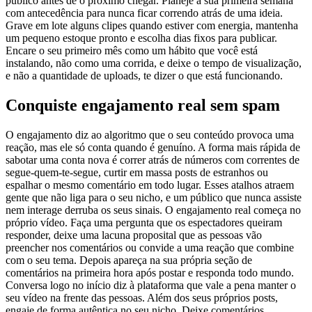
público antes de o próximo chegar. Planeje a sua primeira semana
com antecedência para nunca ficar correndo atrás de uma ideia.
Grave em lote alguns clipes quando estiver com energia, mantenha
um pequeno estoque pronto e escolha dias fixos para publicar.
Encare o seu primeiro mês como um hábito que você está
instalando, não como uma corrida, e deixe o tempo de visualização,
e não a quantidade de uploads, te dizer o que está funcionando.
Conquiste engajamento real sem spam
O engajamento diz ao algoritmo que o seu conteúdo provoca uma
reação, mas ele só conta quando é genuíno. A forma mais rápida de
sabotar uma conta nova é correr atrás de números com correntes de
segue-quem-te-segue, curtir em massa posts de estranhos ou
espalhar o mesmo comentário em todo lugar. Esses atalhos atraem
gente que não liga para o seu nicho, e um público que nunca assiste
nem interage derruba os seus sinais. O engajamento real começa no
próprio vídeo. Faça uma pergunta que os espectadores queiram
responder, deixe uma lacuna proposital que as pessoas vão
preencher nos comentários ou convide a uma reação que combine
com o seu tema. Depois apareça na sua própria seção de
comentários na primeira hora após postar e responda todo mundo.
Conversa logo no início diz à plataforma que vale a pena manter o
seu vídeo na frente das pessoas. Além dos seus próprios posts,
engaje de forma autêntica no seu nicho. Deixe comentários