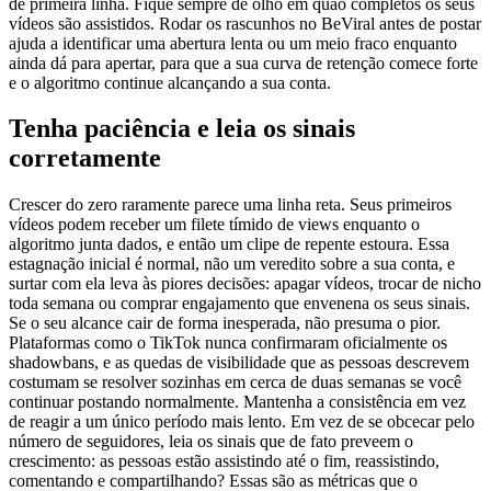
de primeira linha. Fique sempre de olho em quão completos os seus
vídeos são assistidos. Rodar os rascunhos no BeViral antes de postar
ajuda a identificar uma abertura lenta ou um meio fraco enquanto
ainda dá para apertar, para que a sua curva de retenção comece forte
e o algoritmo continue alcançando a sua conta.
Tenha paciência e leia os sinais
corretamente
Crescer do zero raramente parece uma linha reta. Seus primeiros
vídeos podem receber um filete tímido de views enquanto o
algoritmo junta dados, e então um clipe de repente estoura. Essa
estagnação inicial é normal, não um veredito sobre a sua conta, e
surtar com ela leva às piores decisões: apagar vídeos, trocar de nicho
toda semana ou comprar engajamento que envenena os seus sinais.
Se o seu alcance cair de forma inesperada, não presuma o pior.
Plataformas como o TikTok nunca confirmaram oficialmente os
shadowbans, e as quedas de visibilidade que as pessoas descrevem
costumam se resolver sozinhas em cerca de duas semanas se você
continuar postando normalmente. Mantenha a consistência em vez
de reagir a um único período mais lento. Em vez de se obcecar pelo
número de seguidores, leia os sinais que de fato preveem o
crescimento: as pessoas estão assistindo até o fim, reassistindo,
comentando e compartilhando? Essas são as métricas que o