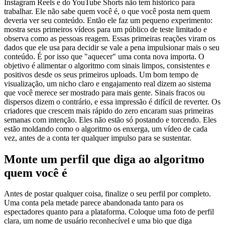
Instagram Reels e do YouTube Shorts não tem histórico para
trabalhar. Ele não sabe quem você é, o que você posta nem quem
deveria ver seu conteúdo. Então ele faz um pequeno experimento:
mostra seus primeiros vídeos para um público de teste limitado e
observa como as pessoas reagem. Essas primeiras reações viram os
dados que ele usa para decidir se vale a pena impulsionar mais o seu
conteúdo. É por isso que "aquecer" uma conta nova importa. O
objetivo é alimentar o algoritmo com sinais limpos, consistentes e
positivos desde os seus primeiros uploads. Um bom tempo de
visualização, um nicho claro e engajamento real dizem ao sistema
que você merece ser mostrado para mais gente. Sinais fracos ou
dispersos dizem o contrário, e essa impressão é difícil de reverter. Os
criadores que crescem mais rápido do zero encaram suas primeiras
semanas com intenção. Eles não estão só postando e torcendo. Eles
estão moldando como o algoritmo os enxerga, um vídeo de cada
vez, antes de a conta ter qualquer impulso para se sustentar.
Monte um perfil que diga ao algoritmo
quem você é
Antes de postar qualquer coisa, finalize o seu perfil por completo.
Uma conta pela metade parece abandonada tanto para os
espectadores quanto para a plataforma. Coloque uma foto de perfil
clara, um nome de usuário reconhecível e uma bio que diga